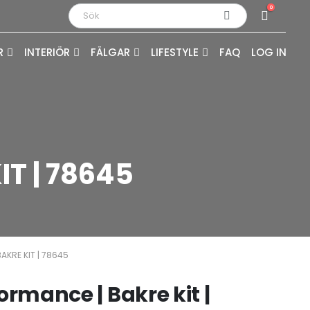
0
R
INTERIÖR
FÄLGAR
LIFESTYLE
FAQ
LOG IN
IT | 78645
BAKRE KIT | 78645
formance | Bakre kit |