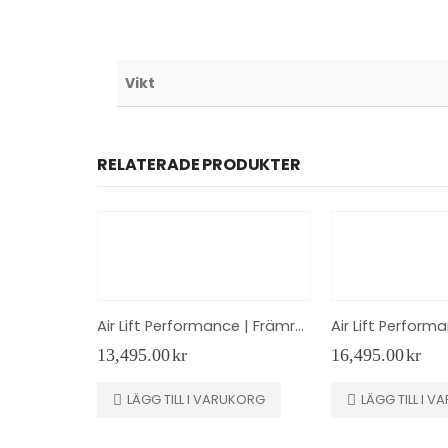
Vikt
RELATERADE PRODUKTER
Air Lift Performance | Främre kit | 78563 | 50mm
13,495.00
kr
16,495.00
kr
LÄGG TILL I VARUKORG
LÄGG TILL I 