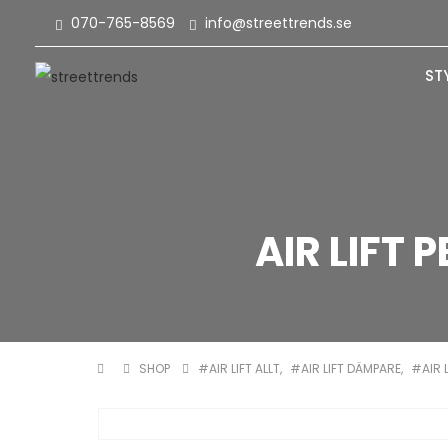
070-765-8569
info@streettrends.se
ST
AIR LIFT 
SHOP
#AIR LIFT ALLT
,
#AIR LIFT DÄMPARE
,
#AIR 