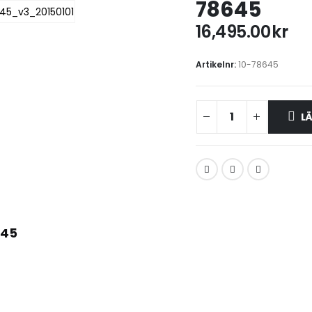
78645
16,495.00
kr
Artikelnr:
10-78645
LÄ
645