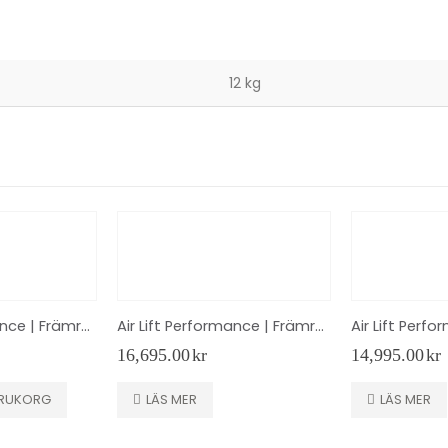
12 kg
Air Lift Performance | Främre kit | 75558
Air Lift Performance | Främre kit | 75555
16,695.00
kr
14,995.00
kr
VARUKORG
LÄS MER
LÄS MER