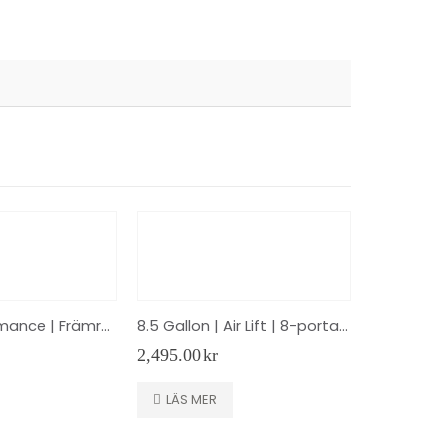
Air Lift Performance | Främre kit | 75578
8.5 Gallon | Air Lift | 8-portar | Svart
2,495.00
kr
LÄS MER