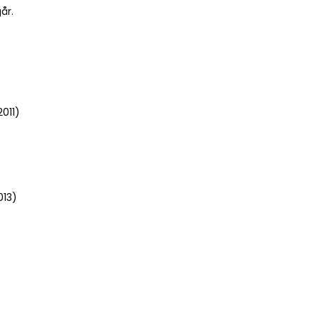
år.
011)
013)