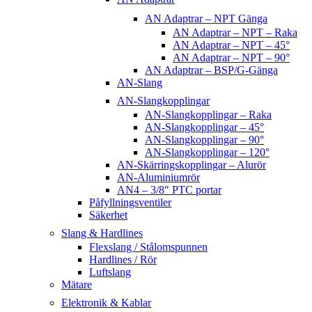
AN Adaptrar – NPT Gänga
AN Adaptrar – NPT – Raka
AN Adaptrar – NPT – 45°
AN Adaptrar – NPT – 90°
AN Adaptrar – BSP/G-Gänga
AN-Slang
AN-Slangkopplingar
AN-Slangkopplingar – Raka
AN-Slangkopplingar – 45°
AN-Slangkopplingar – 90°
AN-Slangkopplingar – 120°
AN-Skärringskopplingar – Alurör
AN-Aluminiumrör
AN4 – 3/8″ PTC portar
Påfyllningsventiler
Säkerhet
Slang & Hardlines
Flexslang / Stålomspunnen
Hardlines / Rör
Luftslang
Mätare
Elektronik & Kablar