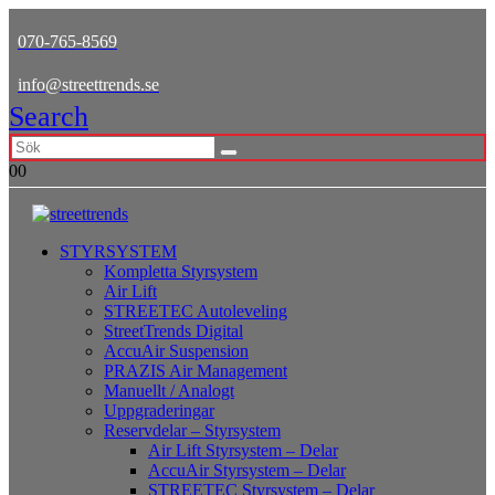
070-765-8569
info@streettrends.se
Search
0
0
STYRSYSTEM
Kompletta Styrsystem
Air Lift
STREETEC Autoleveling
StreetTrends Digital
AccuAir Suspension
PRAZIS Air Management
Manuellt / Analogt
Uppgraderingar
Reservdelar – Styrsystem
Air Lift Styrsystem – Delar
AccuAir Styrsystem – Delar
STREETEC Styrsystem – Delar