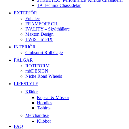
STREETEC ’Performance’ Airride Chassidelar
TA Technix Chassidelar
EXTERIÖR
Foliatec
FRAMEOFF.CH
IVALITY – Skylthållare
Maxton Design
TWIST n’ FIX
INTERIÖR
Clubsport Roll Cage
FÄLGAR
ROTIFORM
mbDESIGN
Niche Road Wheels
LIFESTYLE
Kläder
Kepsar & Mössor
Hoodies
T-shirts
Merchandise
Klibbor
FAQ