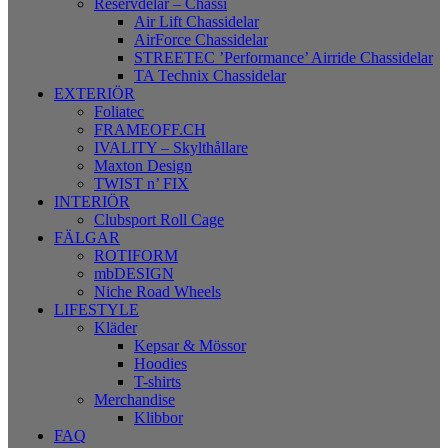
Reservdelar – Chassi
Air Lift Chassidelar
AirForce Chassidelar
STREETEC ’Performance’ Airride Chassidelar
TA Technix Chassidelar
EXTERIÖR
Foliatec
FRAMEOFF.CH
IVALITY – Skylthållare
Maxton Design
TWIST n’ FIX
INTERIÖR
Clubsport Roll Cage
FÄLGAR
ROTIFORM
mbDESIGN
Niche Road Wheels
LIFESTYLE
Kläder
Kepsar & Mössor
Hoodies
T-shirts
Merchandise
Klibbor
FAQ