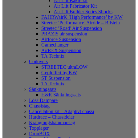
Air Lift Bakre kit
Air Lift Fabricator Kit
Air Lift Builder Series Shocks
FAHRWairK ’High Performance’ by KW
Streetec ’Performance’ Airride – Bilstein
Streetec ’Road’ Air Suspension
PRAZIS air suspension
Airforce Suspension
Gamechanger
AirREX Suspension
TA Technix
Coilovers
STREETEC ultraLOW
Gepfeffert by KW
ST Suspension
TA Technix
Sänkningssats
H&R Sänkningssats
Lösa Dämpare
Chassistag
Cancellation kit – Adaptivt chassi
Hardrace – Chassidelar
Krängningshämmarstag
Topplager
DropBOX