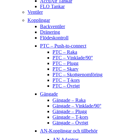
AccuAir Tankar
FLO Tankar
Ventiler
Kopplingar
Backventiler
Dränering
Flödeskontroll
PTC – Push-to-connect
PTC – Raka
PTC – Vinklade/90°
PTC – Plugg
PTC – Skarv
PTC – Skottgenomföring
PTC – T-kors
PTC – Övrigt
Gängade
Gängade – Raka
Gängade – Vinklade/90°
Gängade – Plugg
Gängade – T-kors
Gängade – Övrigt
AN-Kopplingar och tillbehör
AN Adaptrar