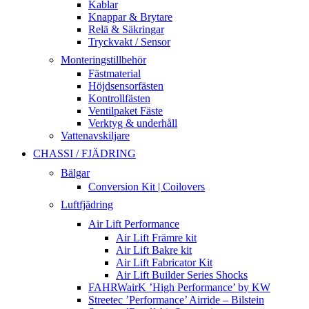
Kablar
Knappar & Brytare
Relä & Säkringar
Tryckvakt / Sensor
Monteringstillbehör
Fästmaterial
Höjdsensorfästen
Kontrollfästen
Ventilpaket Fäste
Verktyg & underhåll
Vattenavskiljare
CHASSI / FJÄDRING
Bälgar
Conversion Kit | Coilovers
Luftfjädring
Air Lift Performance
Air Lift Främre kit
Air Lift Bakre kit
Air Lift Fabricator Kit
Air Lift Builder Series Shocks
FAHRWairK ’High Performance’ by KW
Streetec ’Performance’ Airride – Bilstein