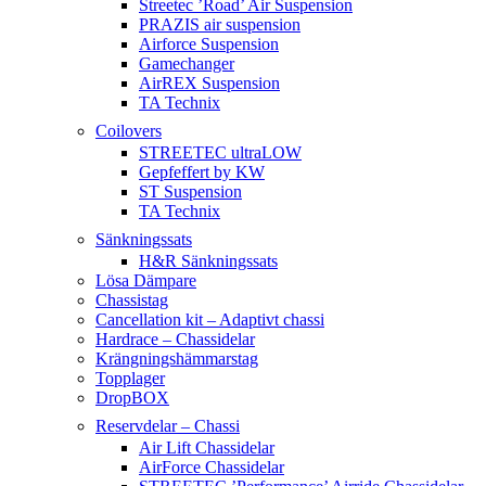
Streetec ’Road’ Air Suspension
PRAZIS air suspension
Airforce Suspension
Gamechanger
AirREX Suspension
TA Technix
Coilovers
STREETEC ultraLOW
Gepfeffert by KW
ST Suspension
TA Technix
Sänkningssats
H&R Sänkningssats
Lösa Dämpare
Chassistag
Cancellation kit – Adaptivt chassi
Hardrace – Chassidelar
Krängningshämmarstag
Topplager
DropBOX
Reservdelar – Chassi
Air Lift Chassidelar
AirForce Chassidelar