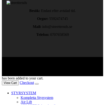
Besök:
Endast efter avtalad tid.
Orgnr:
5592474745
Mail:
info@streettrends.se
Telefon:
0707658569
Copyright © 2024. All rights reserved.
has been added to your cart.
Checkout
View Cart
STYRSYSTEM
Kompletta Styrsystem
Air Lift