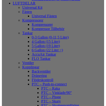
LUFTDELAR
Universal Kit
Fästen
Universal Fästen
Kompressorer
Kompressorer
Kompressor Tillbehör
Tankar
0-3 Gallon (0-11,5 Liter)
4 Gallon (15 Liter)
5 Gallon (19 Liter)
6 Gallon (22 Liter <)
AccuAir Tankar
FLO Tankar
Ventiler
Kopplingar
Backventiler
Dränering
Flödeskontroll
PTC – Push-to-connect
PTC – Raka
PTC – Vinklade/90°
PTC – Plugg
PTC – Skarv
PTC – Skottgenomföring