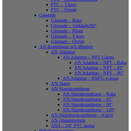
PTC – T-kors
PTC – Övrigt
Gängade
Gängade – Raka
Gängade – Vinklade/90°
Gängade – Plugg
Gängade – T-kors
Gängade – Övrigt
AN-Kopplingar och tillbehör
AN Adaptrar
AN Adaptrar – NPT Gänga
AN Adaptrar – NPT – Raka
AN Adaptrar – NPT – 45°
AN Adaptrar – NPT – 90°
AN Adaptrar – BSP/G-Gänga
AN-Slang
AN-Slangkopplingar
AN-Slangkopplingar – Raka
AN-Slangkopplingar – 45°
AN-Slangkopplingar – 90°
AN-Slangkopplingar – 120°
AN-Skärringskopplingar – Alurör
AN-Aluminiumrör
AN4 – 3/8″ PTC portar
Påfyllningsventiler