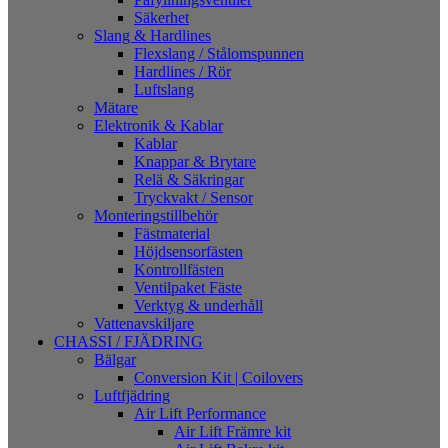
Säkerhet
Slang & Hardlines
Flexslang / Stålomspunnen
Hardlines / Rör
Luftslang
Mätare
Elektronik & Kablar
Kablar
Knappar & Brytare
Relä & Säkringar
Tryckvakt / Sensor
Monteringstillbehör
Fästmaterial
Höjdsensorfästen
Kontrollfästen
Ventilpaket Fäste
Verktyg & underhåll
Vattenavskiljare
CHASSI / FJÄDRING
Bälgar
Conversion Kit | Coilovers
Luftfjädring
Air Lift Performance
Air Lift Främre kit