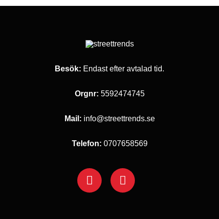
De
olika
alternativen
kan
väljas
på
produktsidan
Besök:
Endast efter avtalad tid.
Orgnr:
5592474745
Mail:
info@streettrends.se
Telefon:
0707658569