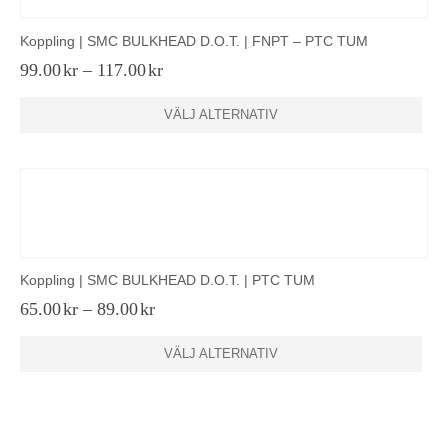
olika
alternativen
Koppling | SMC BULKHEAD D.O.T. | FNPT – PTC TUM
kan
väljas
Prisintervall:
99.00
kr
–
117.00
kr
99.00kr
på
till
Den
produktsidan
VÄLJ ALTERNATIV
117.00kr
här
produkten
har
flera
varianter.
De
olika
alternativen
Koppling | SMC BULKHEAD D.O.T. | PTC TUM
kan
väljas
Prisintervall:
65.00
kr
–
89.00
kr
65.00kr
på
till
Den
produktsidan
VÄLJ ALTERNATIV
89.00kr
här
produkten
har
flera
varianter.