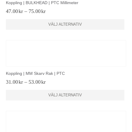
Koppling | BULKHEAD | PTC Millimeter
Prisintervall:
47.00
kr
–
75.00
kr
47.00kr
till
Den
VÄLJ ALTERNATIV
75.00kr
här
produkten
har
flera
varianter.
De
olika
alternativen
Koppling | MM Skarv Rak | PTC
kan
väljas
Prisintervall:
31.00
kr
–
53.00
kr
31.00kr
på
till
Den
produktsidan
VÄLJ ALTERNATIV
53.00kr
här
produkten
har
flera
varianter.
De