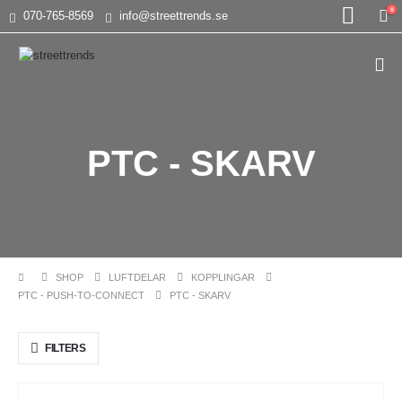
0
070-765-8569
info@streettrends.se
PTC - SKARV
SHOP
LUFTDELAR
KOPPLINGAR
PTC - PUSH-TO-CONNECT
PTC - SKARV
FILTERS