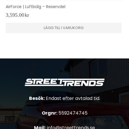
AirForce | Luftbälg – Reservdel
3,595.00
kr
LÄGG TILL I VARUKORG
Besök:
Endast efter avtalad tid.
Orgnr:
5592474745
Mail:
info@streettrends.se