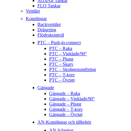
AccuAir Tankar
FLO Tankar
Ventiler
Kopplingar
Backventiler
Dränering
Flödeskontroll
PTC – Push-to-connect
PTC – Raka
PTC – Vinklade/90°
PTC – Plugg
PTC – Skarv
PTC – Skottgenomföring
PTC – T-kors
PTC – Övrigt
Gängade
Gängade – Raka
Gängade – Vinklade/90°
Gängade – Plugg
Gängade – T-kors
Gängade – Övrigt
AN-Kopplingar och tillbehör
AN Adaptrar