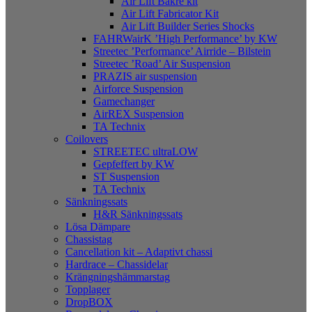
Air Lift Bakre kit
Air Lift Fabricator Kit
Air Lift Builder Series Shocks
FAHRWairK ’High Performance’ by KW
Streetec ’Performance’ Airride – Bilstein
Streetec ’Road’ Air Suspension
PRAZIS air suspension
Airforce Suspension
Gamechanger
AirREX Suspension
TA Technix
Coilovers
STREETEC ultraLOW
Gepfeffert by KW
ST Suspension
TA Technix
Sänkningssats
H&R Sänkningssats
Lösa Dämpare
Chassistag
Cancellation kit – Adaptivt chassi
Hardrace – Chassidelar
Krängningshämmarstag
Topplager
DropBOX