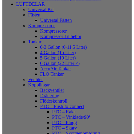
LUFTDELAR
Universal Kit
Fästen
Universal Fästen
Kompressorer
Kompressorer
Kompressor Tillbehör
Tankar
0-3 Gallon (0-11,5 Liter)
4 Gallon (15 Liter)
5 Gallon (19 Liter)
6 Gallon (22 Liter <)
AccuAir Tankar
FLO Tankar
Ventiler
Kopplingar
Backventiler
Dränering
Flödeskontroll
PTC – Push-to-connect
PTC – Raka
PTC – Vinklade/90°
PTC – Plugg
PTC – Skarv
PTC – Skottgenomföring