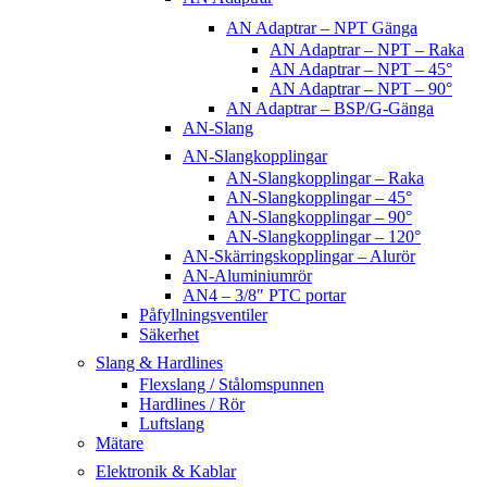
AN Adaptrar – NPT Gänga
AN Adaptrar – NPT – Raka
AN Adaptrar – NPT – 45°
AN Adaptrar – NPT – 90°
AN Adaptrar – BSP/G-Gänga
AN-Slang
AN-Slangkopplingar
AN-Slangkopplingar – Raka
AN-Slangkopplingar – 45°
AN-Slangkopplingar – 90°
AN-Slangkopplingar – 120°
AN-Skärringskopplingar – Alurör
AN-Aluminiumrör
AN4 – 3/8″ PTC portar
Påfyllningsventiler
Säkerhet
Slang & Hardlines
Flexslang / Stålomspunnen
Hardlines / Rör
Luftslang
Mätare
Elektronik & Kablar