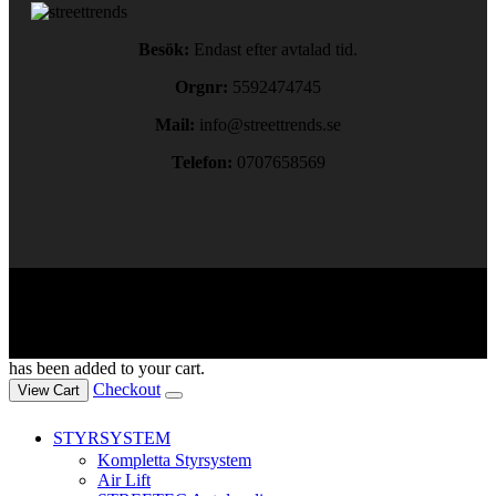
Besök:
Endast efter avtalad tid.
Orgnr:
5592474745
Mail:
info@streettrends.se
Telefon:
0707658569
Copyright © 2024. All rights reserved.
has been added to your cart.
Checkout
View Cart
STYRSYSTEM
Kompletta Styrsystem
Air Lift