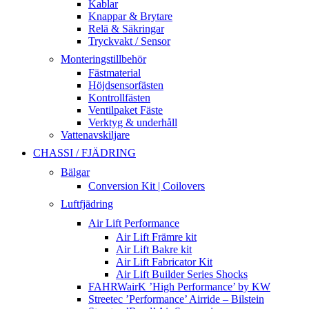
Kablar
Knappar & Brytare
Relä & Säkringar
Tryckvakt / Sensor
Monteringstillbehör
Fästmaterial
Höjdsensorfästen
Kontrollfästen
Ventilpaket Fäste
Verktyg & underhåll
Vattenavskiljare
CHASSI / FJÄDRING
Bälgar
Conversion Kit | Coilovers
Luftfjädring
Air Lift Performance
Air Lift Främre kit
Air Lift Bakre kit
Air Lift Fabricator Kit
Air Lift Builder Series Shocks
FAHRWairK ’High Performance’ by KW
Streetec ’Performance’ Airride – Bilstein