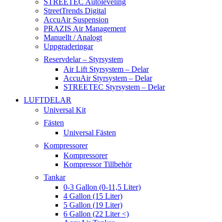
STREETEC Autoleveling
StreetTrends Digital
AccuAir Suspension
PRAZIS Air Management
Manuellt / Analogt
Uppgraderingar
Reservdelar – Styrsystem
Air Lift Styrsystem – Delar
AccuAir Styrsystem – Delar
STREETEC Styrsystem – Delar
LUFTDELAR
Universal Kit
Fästen
Universal Fästen
Kompressorer
Kompressorer
Kompressor Tillbehör
Tankar
0-3 Gallon (0-11,5 Liter)
4 Gallon (15 Liter)
5 Gallon (19 Liter)
6 Gallon (22 Liter <)