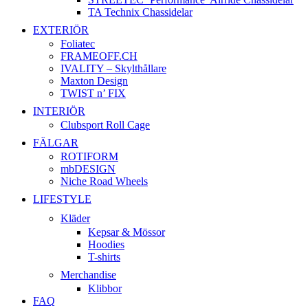
TA Technix Chassidelar
EXTERIÖR
Foliatec
FRAMEOFF.CH
IVALITY – Skylthållare
Maxton Design
TWIST n’ FIX
INTERIÖR
Clubsport Roll Cage
FÄLGAR
ROTIFORM
mbDESIGN
Niche Road Wheels
LIFESTYLE
Kläder
Kepsar & Mössor
Hoodies
T-shirts
Merchandise
Klibbor
FAQ