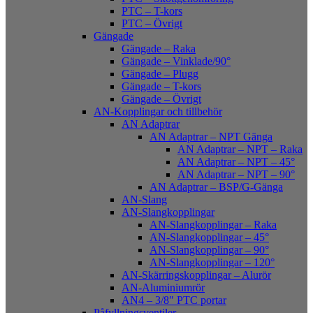
PTC – T-kors
PTC – Övrigt
Gängade
Gängade – Raka
Gängade – Vinklade/90°
Gängade – Plugg
Gängade – T-kors
Gängade – Övrigt
AN-Kopplingar och tillbehör
AN Adaptrar
AN Adaptrar – NPT Gänga
AN Adaptrar – NPT – Raka
AN Adaptrar – NPT – 45°
AN Adaptrar – NPT – 90°
AN Adaptrar – BSP/G-Gänga
AN-Slang
AN-Slangkopplingar
AN-Slangkopplingar – Raka
AN-Slangkopplingar – 45°
AN-Slangkopplingar – 90°
AN-Slangkopplingar – 120°
AN-Skärringskopplingar – Alurör
AN-Aluminiumrör
AN4 – 3/8″ PTC portar
Påfyllningsventiler