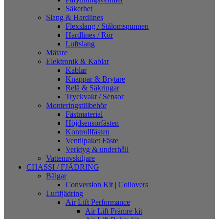
Säkerhet
Slang & Hardlines
Flexslang / Stålomspunnen
Hardlines / Rör
Luftslang
Mätare
Elektronik & Kablar
Kablar
Knappar & Brytare
Relä & Säkringar
Tryckvakt / Sensor
Monteringstillbehör
Fästmaterial
Höjdsensorfästen
Kontrollfästen
Ventilpaket Fäste
Verktyg & underhåll
Vattenavskiljare
CHASSI / FJÄDRING
Bälgar
Conversion Kit | Coilovers
Luftfjädring
Air Lift Performance
Air Lift Främre kit