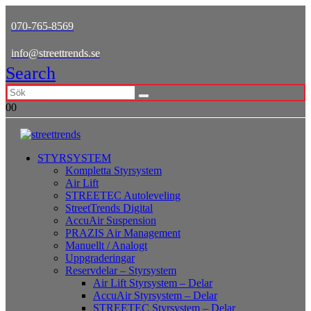
070-765-8569
info@streettrends.se
Search
0
0
STYRSYSTEM
Kompletta Styrsystem
Air Lift
STREETEC Autoleveling
StreetTrends Digital
AccuAir Suspension
PRAZIS Air Management
Manuellt / Analogt
Uppgraderingar
Reservdelar – Styrsystem
Air Lift Styrsystem – Delar
AccuAir Styrsystem – Delar
STREETEC Styrsystem – Delar