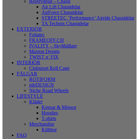
Reservdelar – Chassi
Air Lift Chassidelar
AirForce Chassidelar
STREETEC ’Performance’ Airride Chassidelar
TA Technix Chassidelar
EXTERIÖR
Foliatec
FRAMEOFF.CH
IVALITY – Skylthållare
Maxton Design
TWIST n’ FIX
INTERIÖR
Clubsport Roll Cage
FÄLGAR
ROTIFORM
mbDESIGN
Niche Road Wheels
LIFESTYLE
Kläder
Kepsar & Mössor
Hoodies
T-shirts
Merchandise
Klibbor
FAQ