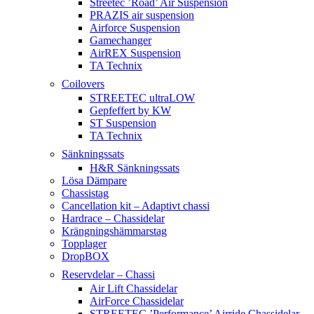
Streetec ’Road’ Air Suspension
PRAZIS air suspension
Airforce Suspension
Gamechanger
AirREX Suspension
TA Technix
Coilovers
STREETEC ultraLOW
Gepfeffert by KW
ST Suspension
TA Technix
Sänkningssats
H&R Sänkningssats
Lösa Dämpare
Chassistag
Cancellation kit – Adaptivt chassi
Hardrace – Chassidelar
Krängningshämmarstag
Topplager
DropBOX
Reservdelar – Chassi
Air Lift Chassidelar
AirForce Chassidelar
STREETEC ’Performance’ Airride Chassidelar