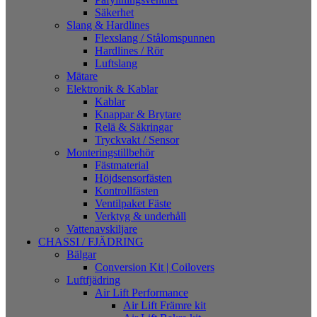
Säkerhet
Slang & Hardlines
Flexslang / Stålomspunnen
Hardlines / Rör
Luftslang
Mätare
Elektronik & Kablar
Kablar
Knappar & Brytare
Relä & Säkringar
Tryckvakt / Sensor
Monteringstillbehör
Fästmaterial
Höjdsensorfästen
Kontrollfästen
Ventilpaket Fäste
Verktyg & underhåll
Vattenavskiljare
CHASSI / FJÄDRING
Bälgar
Conversion Kit | Coilovers
Luftfjädring
Air Lift Performance
Air Lift Främre kit