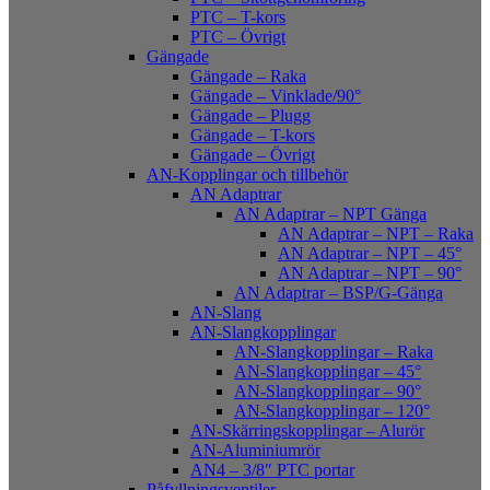
PTC – T-kors
PTC – Övrigt
Gängade
Gängade – Raka
Gängade – Vinklade/90°
Gängade – Plugg
Gängade – T-kors
Gängade – Övrigt
AN-Kopplingar och tillbehör
AN Adaptrar
AN Adaptrar – NPT Gänga
AN Adaptrar – NPT – Raka
AN Adaptrar – NPT – 45°
AN Adaptrar – NPT – 90°
AN Adaptrar – BSP/G-Gänga
AN-Slang
AN-Slangkopplingar
AN-Slangkopplingar – Raka
AN-Slangkopplingar – 45°
AN-Slangkopplingar – 90°
AN-Slangkopplingar – 120°
AN-Skärringskopplingar – Alurör
AN-Aluminiumrör
AN4 – 3/8″ PTC portar
Påfyllningsventiler