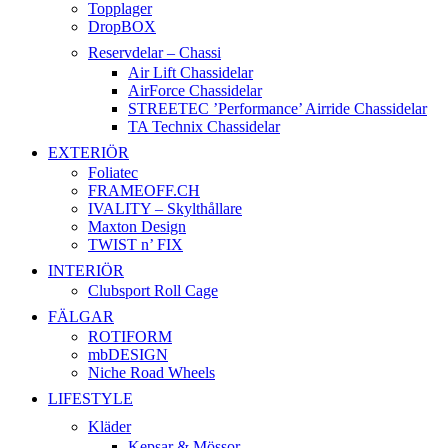
Topplager
DropBOX
Reservdelar – Chassi
Air Lift Chassidelar
AirForce Chassidelar
STREETEC ’Performance’ Airride Chassidelar
TA Technix Chassidelar
EXTERIÖR
Foliatec
FRAMEOFF.CH
IVALITY – Skylthållare
Maxton Design
TWIST n’ FIX
INTERIÖR
Clubsport Roll Cage
FÄLGAR
ROTIFORM
mbDESIGN
Niche Road Wheels
LIFESTYLE
Kläder
Kepsar & Mössor