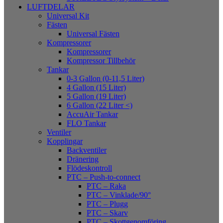
LUFTDELAR
Universal Kit
Fästen
Universal Fästen
Kompressorer
Kompressorer
Kompressor Tillbehör
Tankar
0-3 Gallon (0-11,5 Liter)
4 Gallon (15 Liter)
5 Gallon (19 Liter)
6 Gallon (22 Liter <)
AccuAir Tankar
FLO Tankar
Ventiler
Kopplingar
Backventiler
Dränering
Flödeskontroll
PTC – Push-to-connect
PTC – Raka
PTC – Vinklade/90°
PTC – Plugg
PTC – Skarv
PTC – Skottgenomföring