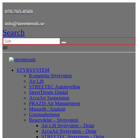
070-765-8569
info@streettrends.se
Search
0
0
STYRSYSTEM
Kompletta Styrsystem
Air Lift
STREETEC Autoleveling
StreetTrends Digital
AccuAir Suspension
PRAZIS Air Management
Manuellt / Analogt
Uppgraderingar
Reservdelar – Styrsystem
Air Lift Styrsystem – Delar
AccuAir Styrsystem – Delar
STREETEC Styrsystem – Delar