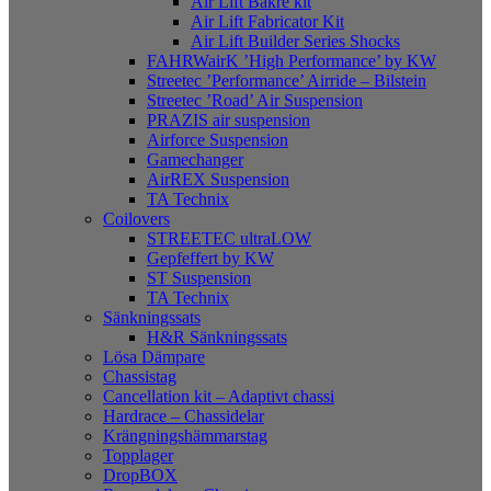
Air Lift Bakre kit
Air Lift Fabricator Kit
Air Lift Builder Series Shocks
FAHRWairK ’High Performance’ by KW
Streetec ’Performance’ Airride – Bilstein
Streetec ’Road’ Air Suspension
PRAZIS air suspension
Airforce Suspension
Gamechanger
AirREX Suspension
TA Technix
Coilovers
STREETEC ultraLOW
Gepfeffert by KW
ST Suspension
TA Technix
Sänkningssats
H&R Sänkningssats
Lösa Dämpare
Chassistag
Cancellation kit – Adaptivt chassi
Hardrace – Chassidelar
Krängningshämmarstag
Topplager
DropBOX