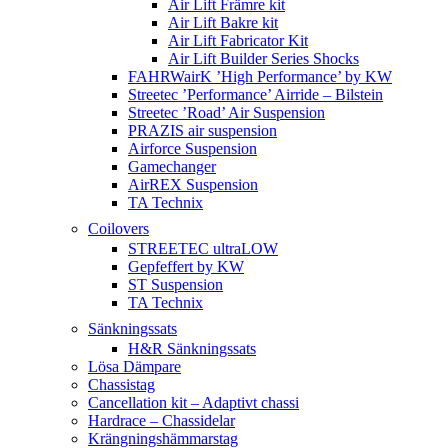
Air Lift Främre kit
Air Lift Bakre kit
Air Lift Fabricator Kit
Air Lift Builder Series Shocks
FAHRWairK ’High Performance’ by KW
Streetec ’Performance’ Airride – Bilstein
Streetec ’Road’ Air Suspension
PRAZIS air suspension
Airforce Suspension
Gamechanger
AirREX Suspension
TA Technix
Coilovers
STREETEC ultraLOW
Gepfeffert by KW
ST Suspension
TA Technix
Sänkningssats
H&R Sänkningssats
Lösa Dämpare
Chassistag
Cancellation kit – Adaptivt chassi
Hardrace – Chassidelar
Krängningshämmarstag