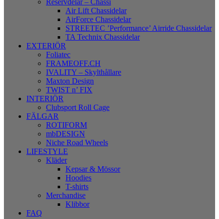
Reservdelar – Chassi
Air Lift Chassidelar
AirForce Chassidelar
STREETEC ’Performance’ Airride Chassidelar
TA Technix Chassidelar
EXTERIÖR
Foliatec
FRAMEOFF.CH
IVALITY – Skylthållare
Maxton Design
TWIST n’ FIX
INTERIÖR
Clubsport Roll Cage
FÄLGAR
ROTIFORM
mbDESIGN
Niche Road Wheels
LIFESTYLE
Kläder
Kepsar & Mössor
Hoodies
T-shirts
Merchandise
Klibbor
FAQ