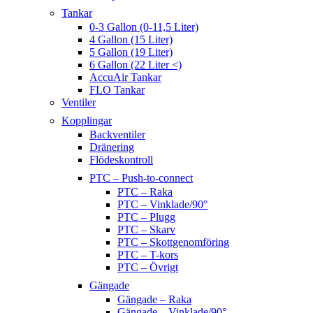
Tankar
0-3 Gallon (0-11,5 Liter)
4 Gallon (15 Liter)
5 Gallon (19 Liter)
6 Gallon (22 Liter <)
AccuAir Tankar
FLO Tankar
Ventiler
Kopplingar
Backventiler
Dränering
Flödeskontroll
PTC – Push-to-connect
PTC – Raka
PTC – Vinklade/90°
PTC – Plugg
PTC – Skarv
PTC – Skottgenomföring
PTC – T-kors
PTC – Övrigt
Gängade
Gängade – Raka
Gängade – Vinklade/90°