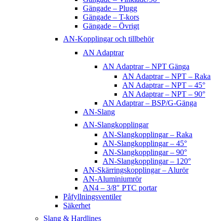
Gängade – Plugg
Gängade – T-kors
Gängade – Övrigt
AN-Kopplingar och tillbehör
AN Adaptrar
AN Adaptrar – NPT Gänga
AN Adaptrar – NPT – Raka
AN Adaptrar – NPT – 45°
AN Adaptrar – NPT – 90°
AN Adaptrar – BSP/G-Gänga
AN-Slang
AN-Slangkopplingar
AN-Slangkopplingar – Raka
AN-Slangkopplingar – 45°
AN-Slangkopplingar – 90°
AN-Slangkopplingar – 120°
AN-Skärringskopplingar – Alurör
AN-Aluminiumrör
AN4 – 3/8″ PTC portar
Påfyllningsventiler
Säkerhet
Slang & Hardlines