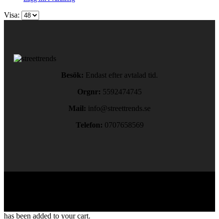
Visa:
Besök:
Endast efter avtalad tid.
Orgnr:
5592474745
Mail:
info@streettrends.se
Telefon:
0707658569
Copyright © 2024. All rights reserved.
has been added to your cart.