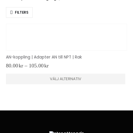
FILTERS
AN-koppling | Adapter AN till NPT | Rak
Prisintervall:
80.00
kr
–
105.00
kr
80.00kr
till
Den
VÄLJ ALTERNATIV
105.00kr
här
produkten
har
flera
varianter.
De
olika
alternativen
kan