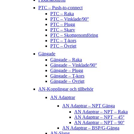
PTC – Push-to-connect
PTC – Raka
PTC – Vinklade/90°
PTC – Plugg
PTC – Skarv
PTC – Skottgenomföring
PTC – T-kors
PTC – Övrigt
Gängade
Gängade – Raka
Gängade – Vinklade/90°
Gängade – Plugg
Gängade – T-kors
Gängade – Övrigt
AN-Kopplingar och tillbehör
AN Adaptrar
AN Adaptrar – NPT Gänga
AN Adaptrar – NPT – Raka
AN Adaptrar – NPT – 45°
AN Adaptrar – NPT – 90°
AN Adaptrar – BSP/G-Gänga
AN-Slang