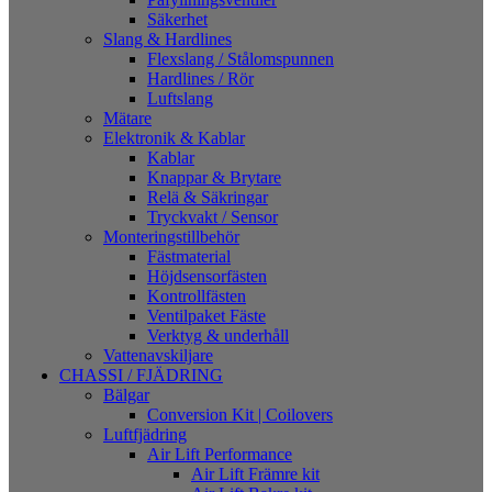
Säkerhet
Slang & Hardlines
Flexslang / Stålomspunnen
Hardlines / Rör
Luftslang
Mätare
Elektronik & Kablar
Kablar
Knappar & Brytare
Relä & Säkringar
Tryckvakt / Sensor
Monteringstillbehör
Fästmaterial
Höjdsensorfästen
Kontrollfästen
Ventilpaket Fäste
Verktyg & underhåll
Vattenavskiljare
CHASSI / FJÄDRING
Bälgar
Conversion Kit | Coilovers
Luftfjädring
Air Lift Performance
Air Lift Främre kit