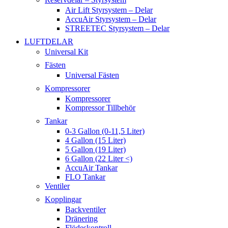
Air Lift Styrsystem – Delar
AccuAir Styrsystem – Delar
STREETEC Styrsystem – Delar
LUFTDELAR
Universal Kit
Fästen
Universal Fästen
Kompressorer
Kompressorer
Kompressor Tillbehör
Tankar
0-3 Gallon (0-11,5 Liter)
4 Gallon (15 Liter)
5 Gallon (19 Liter)
6 Gallon (22 Liter <)
AccuAir Tankar
FLO Tankar
Ventiler
Kopplingar
Backventiler
Dränering
Flödeskontroll