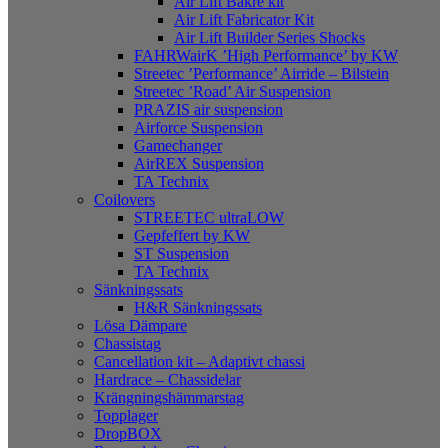
Air Lift Bakre kit
Air Lift Fabricator Kit
Air Lift Builder Series Shocks
FAHRWairK ’High Performance’ by KW
Streetec ’Performance’ Airride – Bilstein
Streetec ’Road’ Air Suspension
PRAZIS air suspension
Airforce Suspension
Gamechanger
AirREX Suspension
TA Technix
Coilovers
STREETEC ultraLOW
Gepfeffert by KW
ST Suspension
TA Technix
Sänkningssats
H&R Sänkningssats
Lösa Dämpare
Chassistag
Cancellation kit – Adaptivt chassi
Hardrace – Chassidelar
Krängningshämmarstag
Topplager
DropBOX