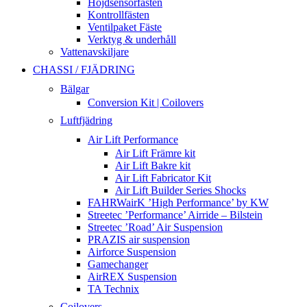
Höjdsensorfästen
Kontrollfästen
Ventilpaket Fäste
Verktyg & underhåll
Vattenavskiljare
CHASSI / FJÄDRING
Bälgar
Conversion Kit | Coilovers
Luftfjädring
Air Lift Performance
Air Lift Främre kit
Air Lift Bakre kit
Air Lift Fabricator Kit
Air Lift Builder Series Shocks
FAHRWairK ’High Performance’ by KW
Streetec ’Performance’ Airride – Bilstein
Streetec ’Road’ Air Suspension
PRAZIS air suspension
Airforce Suspension
Gamechanger
AirREX Suspension
TA Technix
Coilovers