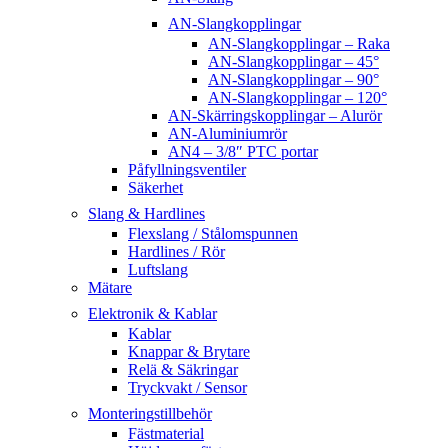
AN-Slangkopplingar
AN-Slangkopplingar – Raka
AN-Slangkopplingar – 45°
AN-Slangkopplingar – 90°
AN-Slangkopplingar – 120°
AN-Skärringskopplingar – Alurör
AN-Aluminiumrör
AN4 – 3/8″ PTC portar
Påfyllningsventiler
Säkerhet
Slang & Hardlines
Flexslang / Stålomspunnen
Hardlines / Rör
Luftslang
Mätare
Elektronik & Kablar
Kablar
Knappar & Brytare
Relä & Säkringar
Tryckvakt / Sensor
Monteringstillbehör
Fästmaterial