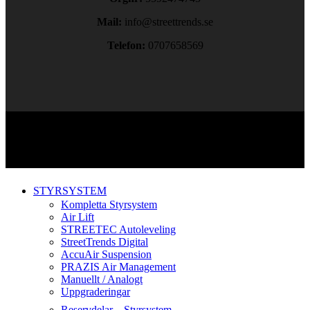
Mail:
info@streettrends.se
Telefon:
0707658569
Copyright © 2024. All rights reserved.
STYRSYSTEM
Kompletta Styrsystem
Air Lift
STREETEC Autoleveling
StreetTrends Digital
AccuAir Suspension
PRAZIS Air Management
Manuellt / Analogt
Uppgraderingar
Reservdelar – Styrsystem