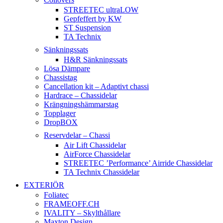
STREETEC ultraLOW
Gepfeffert by KW
ST Suspension
TA Technix
Sänkningssats
H&R Sänkningssats
Lösa Dämpare
Chassistag
Cancellation kit – Adaptivt chassi
Hardrace – Chassidelar
Krängningshämmarstag
Topplager
DropBOX
Reservdelar – Chassi
Air Lift Chassidelar
AirForce Chassidelar
STREETEC ’Performance’ Airride Chassidelar
TA Technix Chassidelar
EXTERIÖR
Foliatec
FRAMEOFF.CH
IVALITY – Skylthållare
Maxton Design