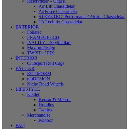
Reservdelar – Chassi
Air Lift Chassidelar
AirForce Chassidelar
STREETEC ’Performance’ Airride Chassidelar
TA Technix Chassidelar
EXTERIÖR
Foliatec
FRAMEOFF.CH
IVALITY – Skylthållare
Maxton Design
TWIST n’ FIX
INTERIÖR
Clubsport Roll Cage
FÄLGAR
ROTIFORM
mbDESIGN
Niche Road Wheels
LIFESTYLE
Kläder
Kepsar & Mössor
Hoodies
T-shirts
Merchandise
Klibbor
FAQ