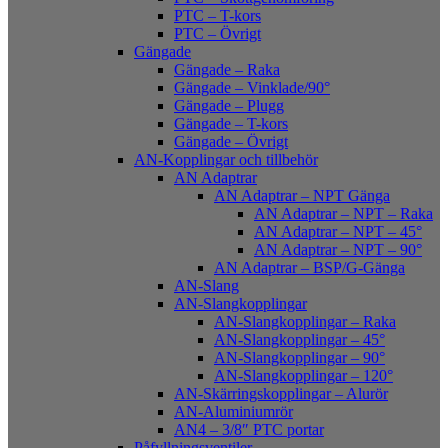
PTC – T-kors
PTC – Övrigt
Gängade
Gängade – Raka
Gängade – Vinklade/90°
Gängade – Plugg
Gängade – T-kors
Gängade – Övrigt
AN-Kopplingar och tillbehör
AN Adaptrar
AN Adaptrar – NPT Gänga
AN Adaptrar – NPT – Raka
AN Adaptrar – NPT – 45°
AN Adaptrar – NPT – 90°
AN Adaptrar – BSP/G-Gänga
AN-Slang
AN-Slangkopplingar
AN-Slangkopplingar – Raka
AN-Slangkopplingar – 45°
AN-Slangkopplingar – 90°
AN-Slangkopplingar – 120°
AN-Skärringskopplingar – Alurör
AN-Aluminiumrör
AN4 – 3/8″ PTC portar
Påfyllningsventiler