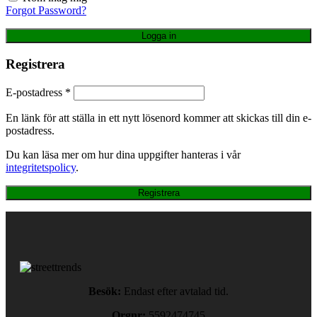
Forgot Password?
Logga in
Registrera
E-postadress
*
En länk för att ställa in ett nytt lösenord kommer att skickas till din e-
postadress.
Du kan läsa mer om hur dina uppgifter hanteras i vår
integritetspolicy
.
Registrera
Besök:
Endast efter avtalad tid.
Orgnr:
5592474745