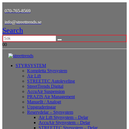
070-765-8569
info@streettrends.se
Search
0
0
STYRSYSTEM
Kompletta Styrsystem
Air Lift
STREETEC Autoleveling
StreetTrends Digital
AccuAir Suspension
PRAZIS Air Management
Manuellt / Analogt
Uppgraderingar
Reservdelar – Styrsystem
Air Lift Styrsystem – Delar
AccuAir Styrsystem – Delar
STREETEC Styrsystem – Delar