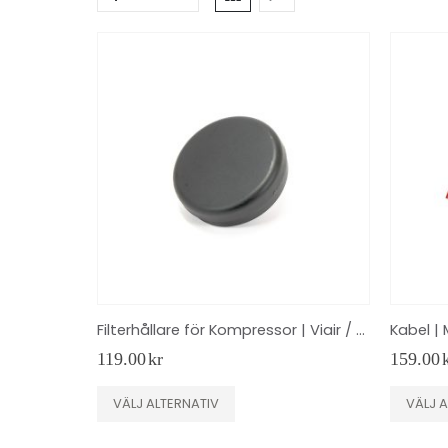
Filterhållare för Kompressor | Viair / Streetec
Kabel | 
119.00
kr
159.00
Den
Den
VÄLJ ALTERNATIV
VÄLJ A
här
här