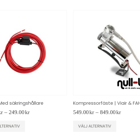
Med säkringshållare
Kompressorfäste | Viair & FA
Prisintervall:
Prisinter
kr
–
249.00
kr
549.00
kr
–
849.00
kr
159.00kr
549.00k
till
till
Den
LTERNATIV
VÄLJ ALTERNATIV
249.00kr
849.00k
här