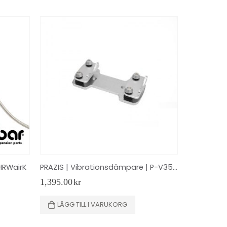
HRWairK
PRAZIS | Vibrationsdämpare | P-V35 SILVER
vall:
1,395.00
kr
r
LÄGG TILL I VARUKORG
r