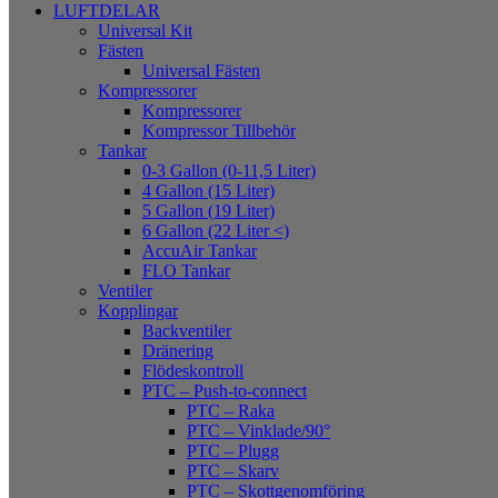
LUFTDELAR
Universal Kit
Fästen
Universal Fästen
Kompressorer
Kompressorer
Kompressor Tillbehör
Tankar
0-3 Gallon (0-11,5 Liter)
4 Gallon (15 Liter)
5 Gallon (19 Liter)
6 Gallon (22 Liter <)
AccuAir Tankar
FLO Tankar
Ventiler
Kopplingar
Backventiler
Dränering
Flödeskontroll
PTC – Push-to-connect
PTC – Raka
PTC – Vinklade/90°
PTC – Plugg
PTC – Skarv
PTC – Skottgenomföring