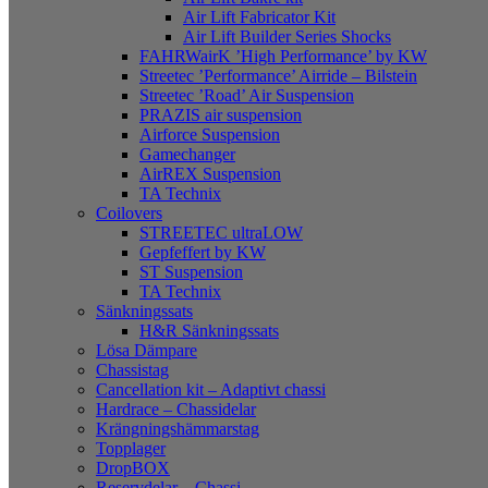
Air Lift Fabricator Kit
Air Lift Builder Series Shocks
FAHRWairK ’High Performance’ by KW
Streetec ’Performance’ Airride – Bilstein
Streetec ’Road’ Air Suspension
PRAZIS air suspension
Airforce Suspension
Gamechanger
AirREX Suspension
TA Technix
Coilovers
STREETEC ultraLOW
Gepfeffert by KW
ST Suspension
TA Technix
Sänkningssats
H&R Sänkningssats
Lösa Dämpare
Chassistag
Cancellation kit – Adaptivt chassi
Hardrace – Chassidelar
Krängningshämmarstag
Topplager
DropBOX
Reservdelar – Chassi