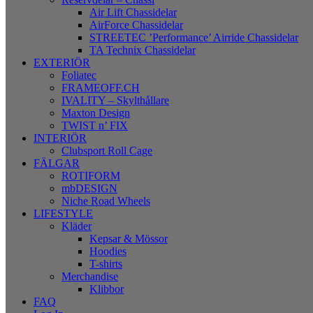
Air Lift Chassidelar
AirForce Chassidelar
STREETEC ’Performance’ Airride Chassidelar
TA Technix Chassidelar
EXTERIÖR
Foliatec
FRAMEOFF.CH
IVALITY – Skylthållare
Maxton Design
TWIST n’ FIX
INTERIÖR
Clubsport Roll Cage
FÄLGAR
ROTIFORM
mbDESIGN
Niche Road Wheels
LIFESTYLE
Kläder
Kepsar & Mössor
Hoodies
T-shirts
Merchandise
Klibbor
FAQ