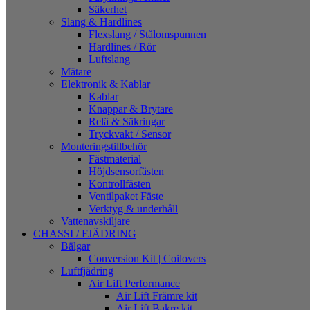
Säkerhet
Slang & Hardlines
Flexslang / Stålomspunnen
Hardlines / Rör
Luftslang
Mätare
Elektronik & Kablar
Kablar
Knappar & Brytare
Relä & Säkringar
Tryckvakt / Sensor
Monteringstillbehör
Fästmaterial
Höjdsensorfästen
Kontrollfästen
Ventilpaket Fäste
Verktyg & underhåll
Vattenavskiljare
CHASSI / FJÄDRING
Bälgar
Conversion Kit | Coilovers
Luftfjädring
Air Lift Performance
Air Lift Främre kit
Air Lift Bakre kit