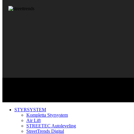
STYRSYSTEM
Kompletta Styrsystem
Air Lift
STREETEC Autoleveling
StreetTrends Digital