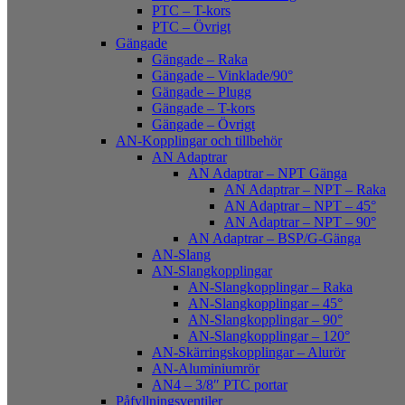
PTC – T-kors
PTC – Övrigt
Gängade
Gängade – Raka
Gängade – Vinklade/90°
Gängade – Plugg
Gängade – T-kors
Gängade – Övrigt
AN-Kopplingar och tillbehör
AN Adaptrar
AN Adaptrar – NPT Gänga
AN Adaptrar – NPT – Raka
AN Adaptrar – NPT – 45°
AN Adaptrar – NPT – 90°
AN Adaptrar – BSP/G-Gänga
AN-Slang
AN-Slangkopplingar
AN-Slangkopplingar – Raka
AN-Slangkopplingar – 45°
AN-Slangkopplingar – 90°
AN-Slangkopplingar – 120°
AN-Skärringskopplingar – Alurör
AN-Aluminiumrör
AN4 – 3/8″ PTC portar
Påfyllningsventiler