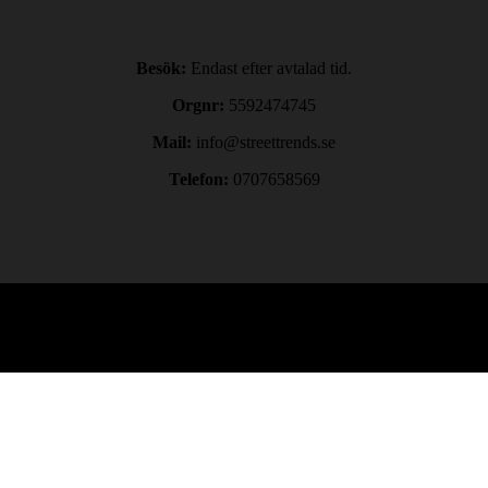
Besök:
Endast efter avtalad tid.
Orgnr:
5592474745
Mail:
info@streettrends.se
Telefon:
0707658569
Copyright © 2024. All rights reserved.