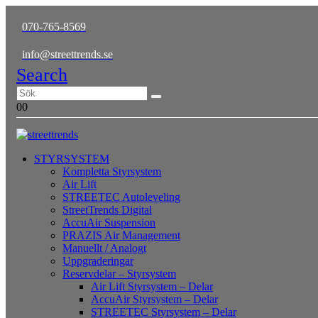
070-765-8569
info@streettrends.se
Search
0
0
STYRSYSTEM
Kompletta Styrsystem
Air Lift
STREETEC Autoleveling
StreetTrends Digital
AccuAir Suspension
PRAZIS Air Management
Manuellt / Analogt
Uppgraderingar
Reservdelar – Styrsystem
Air Lift Styrsystem – Delar
AccuAir Styrsystem – Delar
STREETEC Styrsystem – Delar