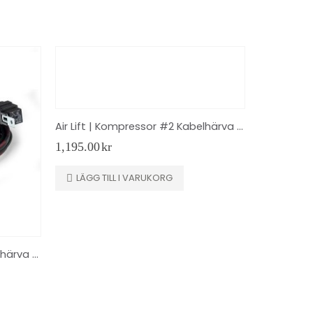
Air Lift | Kompressor #2 Kabelhärva för 3P / 3H | by Null-Bar
1,195.00
kr
LÄGG TILL I VARUKORG
Air Lift | Kompressor #2 Kabelhärva för 3P / 3H | 27703