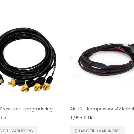
 Pressure+ uppgradering
0
kr
1,995.00
kr
 TILL I VARUKORG
LÄGG TILL I VARUKORG