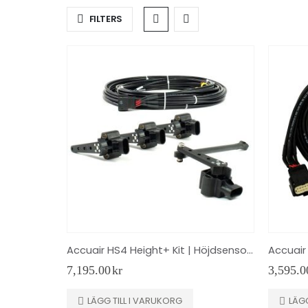
FILTERS
Accuair HS4 Height+ Kit | Höjdsensor kit
Accuair
7,195.00
kr
3,595.0
LÄGG TILL I VARUKORG
LÄGG