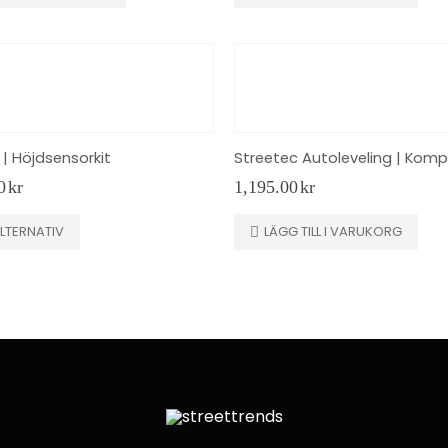
 | Höjdsensorkit
0
kr
1,195.00
kr
LTERNATIV
LÄGG TILL I VARUKORG
en
.