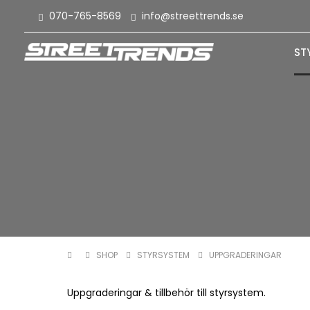
070-765-8569
info@streettrends.se
ST
SHOP
STYRSYSTEM
UPPGRADERINGAR
Uppgraderingar & tillbehör till styrsystem.