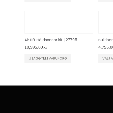
Air Lift Höjdsensor kit | 27705
null-bar
10,995.00
kr
4,795.0
Den
LÄGG TILL I VARUKORG
VÄLJ A
här
produkt
har
flera
varianter
De
olika