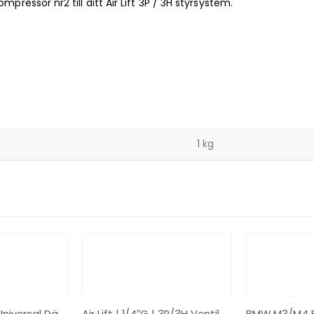
pressor nr2 till ditt Air Lift 3P / 3H styrsystem.
1 kg
Air Lift | 75561 | Universal Dämpare med justerbar dämpning – Lång
Air Lift | 1/4″G | 3P/3H Ventilpaket | 72675