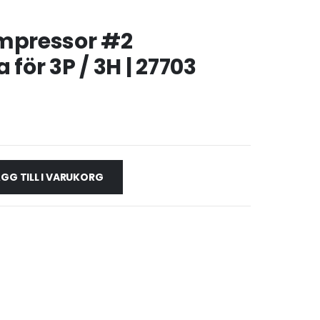
Kompressor #2
för 3P / 3H | 27703
GG TILL I VARUKORG