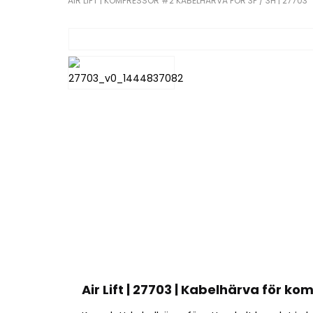
AIR LIFT | KOMPRESSOR #2 KABELHÄRVA FÖR 3P / 3H | 27703
Air Lift | 27703 | Kabelhärva för kom