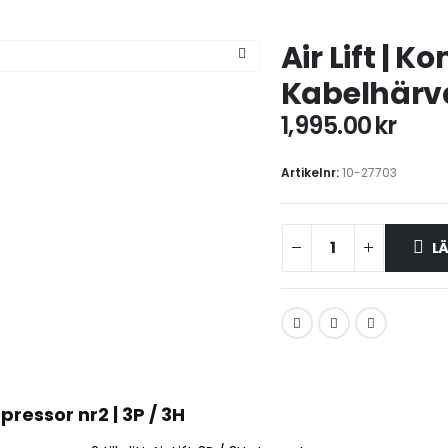
Air Lift | 
Kabelhärva 
1,995.00
kr
Artikelnr:
10-27703
LÄ
pressor nr2 | 3P / 3H