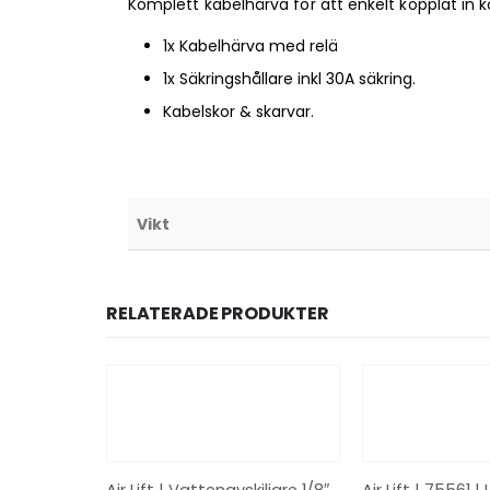
Komplett kabelhärva för att enkelt kopplat in kom
1x Kabelhärva med relä
1x Säkringshållare inkl 30A säkring.
Kabelskor & skarvar.
Vikt
RELATERADE PRODUKTER
Air Lift | Vattenavskiljare 1/8″ FNPT | 11517