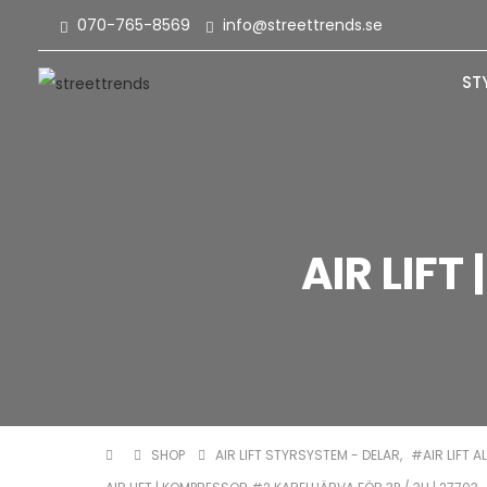
070-765-8569
info@streettrends.se
ST
AIR LIF
SHOP
AIR LIFT STYRSYSTEM - DELAR
,
#AIR LIFT A