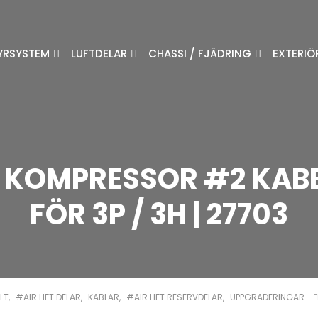
YRSYSTEM
LUFTDELAR
CHASSI / FJÄDRING
EXTERIÖ
T | KOMPRESSOR #2 KA
FÖR 3P / 3H | 27703
LLT
,
#AIR LIFT DELAR
,
KABLAR
,
#AIR LIFT RESERVDELAR
,
UPPGRADERINGAR