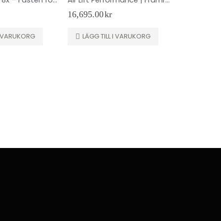
16,695.00
kr
 I VARUKORG
LÄGG TILL I VARUKORG
1,895.00
k
LÄS ME