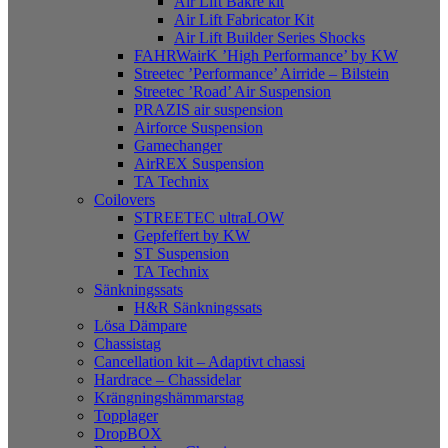
Air Lift Bakre kit
Air Lift Fabricator Kit
Air Lift Builder Series Shocks
FAHRWairK ’High Performance’ by KW
Streetec ’Performance’ Airride – Bilstein
Streetec ’Road’ Air Suspension
PRAZIS air suspension
Airforce Suspension
Gamechanger
AirREX Suspension
TA Technix
Coilovers
STREETEC ultraLOW
Gepfeffert by KW
ST Suspension
TA Technix
Sänkningssats
H&R Sänkningssats
Lösa Dämpare
Chassistag
Cancellation kit – Adaptivt chassi
Hardrace – Chassidelar
Krängningshämmarstag
Topplager
DropBOX