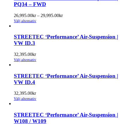
flera
PQ34 – FWD
produktsidan
varianter.
De
Prisintervall:
26,995.00
kr
–
29,995.00
kr
olika
Den
26,995.00kr
Välj alternativ
alternativen
här
till
kan
produkten
29,995.00kr
väljas
har
STREETEC ‘Performance’ Air-Suspension |
på
flera
VW ID.3
produktsidan
varianter.
De
32,395.00
kr
olika
Den
Välj alternativ
alternativen
här
kan
produkten
väljas
har
STREETEC ‘Performance’ Air-Suspension |
på
flera
VW ID.4
produktsidan
varianter.
De
32,395.00
kr
olika
Den
Välj alternativ
alternativen
här
kan
produkten
väljas
har
STREETEC ‘Performance’ Air-Suspension |
på
flera
W108 / W109
produktsidan
varianter.