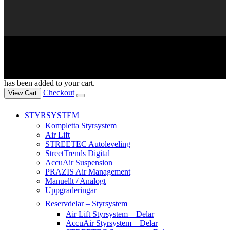
Copyright © 2024. All rights reserved.
has been added to your cart.
Checkout
View Cart
STYRSYSTEM
Kompletta Styrsystem
Air Lift
STREETEC Autoleveling
StreetTrends Digital
AccuAir Suspension
PRAZIS Air Management
Manuellt / Analogt
Uppgraderingar
Reservdelar – Styrsystem
Air Lift Styrsystem – Delar
AccuAir Styrsystem – Delar