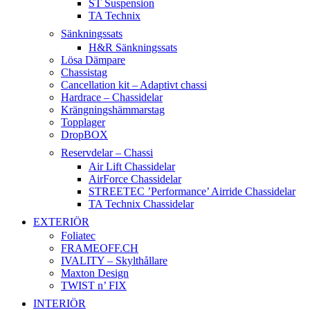
ST Suspension
TA Technix
Sänkningssats
H&R Sänkningssats
Lösa Dämpare
Chassistag
Cancellation kit – Adaptivt chassi
Hardrace – Chassidelar
Krängningshämmarstag
Topplager
DropBOX
Reservdelar – Chassi
Air Lift Chassidelar
AirForce Chassidelar
STREETEC ’Performance’ Airride Chassidelar
TA Technix Chassidelar
EXTERIÖR
Foliatec
FRAMEOFF.CH
IVALITY – Skylthållare
Maxton Design
TWIST n’ FIX
INTERIÖR