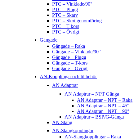
PTC – Vinklade/90°
PTC – Plugg
PTC – Skarv
PTC – Skottgenomföring
PTC – T-kors
PTC – Övrigt
Gängade
Gängade – Raka
Gängade – Vinklade/90°
Gängade – Plugg
Gängade – T-kors
Gängade – Övrigt
AN-Kopplingar och tillbehör
AN Adaptrar
AN Adaptrar – NPT Gänga
AN Adaptrar – NPT – Raka
AN Adaptrar – NPT – 45°
AN Adaptrar – NPT – 90°
AN Adaptrar – BSP/G-Gänga
AN-Slang
AN-Slangkopplingar
AN-Slangkopplingar – Raka