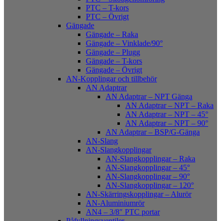
PTC – T-kors
PTC – Övrigt
Gängade
Gängade – Raka
Gängade – Vinklade/90°
Gängade – Plugg
Gängade – T-kors
Gängade – Övrigt
AN-Kopplingar och tillbehör
AN Adaptrar
AN Adaptrar – NPT Gänga
AN Adaptrar – NPT – Raka
AN Adaptrar – NPT – 45°
AN Adaptrar – NPT – 90°
AN Adaptrar – BSP/G-Gänga
AN-Slang
AN-Slangkopplingar
AN-Slangkopplingar – Raka
AN-Slangkopplingar – 45°
AN-Slangkopplingar – 90°
AN-Slangkopplingar – 120°
AN-Skärringskopplingar – Alurör
AN-Aluminiumrör
AN4 – 3/8″ PTC portar
Påfyllningsventiler