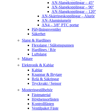
AN-Slangkopplingar – 45°
AN-Slangkopplingar – 90°
AN-Slangkopplingar – 120°
AN-Skärringskopplingar – Alurör
AN-Aluminiumrör
AN4 – 3/8″ PTC portar
Påfyllningsventiler
Säkerhet
Slang & Hardlines
Flexslang / Stålomspunnen
Hardlines / Rör
Luftslang
Mätare
Elektronik & Kablar
Kablar
Knappar & Brytare
Relä & Säkringar
Tryckvakt / Sensor
Monteringstillbehör
Fästmaterial
Höjdsensorfästen
Kontrollfästen
Ventilpaket Fäste