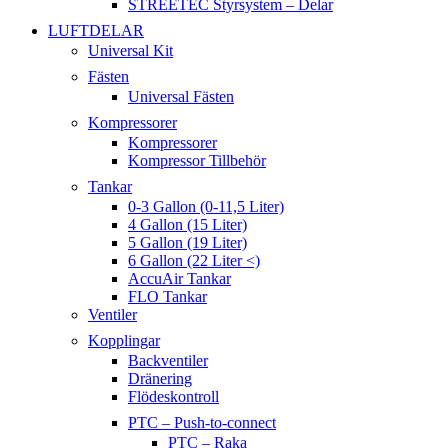
STREETEC Styrsystem – Delar
LUFTDELAR
Universal Kit
Fästen
Universal Fästen
Kompressorer
Kompressorer
Kompressor Tillbehör
Tankar
0-3 Gallon (0-11,5 Liter)
4 Gallon (15 Liter)
5 Gallon (19 Liter)
6 Gallon (22 Liter <)
AccuAir Tankar
FLO Tankar
Ventiler
Kopplingar
Backventiler
Dränering
Flödeskontroll
PTC – Push-to-connect
PTC – Raka