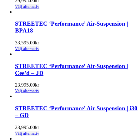
29,995.00
kr
olika
Den
Välj alternativ
alternativen
här
kan
produkten
väljas
har
STREETEC ‘Performance’ Air-Suspension |
på
flera
BPA18
produktsidan
varianter.
De
33,595.00
kr
olika
Den
Välj alternativ
alternativen
här
kan
produkten
väljas
har
STREETEC ‘Performance’ Air-Suspension |
på
flera
Cee’d – JD
produktsidan
varianter.
De
23,995.00
kr
olika
Den
Välj alternativ
alternativen
här
kan
produkten
väljas
har
STREETEC ‘Performance’ Air-Suspension | i30
på
flera
– GD
produktsidan
varianter.
De
23,995.00
kr
olika
Den
Välj alternativ
alternativen
här