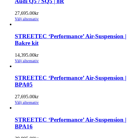
Audi Q5 / SQ5 | 8R
produktsidan
varianter.
De
27,695.00
kr
olika
Den
Välj alternativ
alternativen
här
kan
produkten
väljas
har
STREETEC ‘Performance’ Air-Suspension |
på
flera
Bakre kit
produktsidan
varianter.
De
14,395.00
kr
olika
Den
Välj alternativ
alternativen
här
kan
produkten
väljas
har
STREETEC ‘Performance’ Air-Suspension |
på
flera
BPA05
produktsidan
varianter.
De
27,695.00
kr
olika
Den
Välj alternativ
alternativen
här
kan
produkten
väljas
har
STREETEC ‘Performance’ Air-Suspension |
på
flera
BPA16
produktsidan
varianter.
De