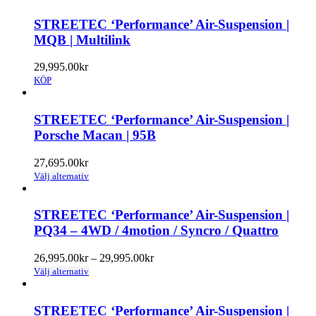
kan
produkten
väljas
har
STREETEC ‘Performance’ Air-Suspension |
på
flera
MQB | Multilink
produktsidan
varianter.
De
29,995.00
kr
olika
KÖP
alternativen
kan
väljas
STREETEC ‘Performance’ Air-Suspension |
på
Porsche Macan | 95B
produktsidan
27,695.00
kr
Den
Välj alternativ
här
produkten
har
STREETEC ‘Performance’ Air-Suspension |
flera
PQ34 – 4WD / 4motion / Syncro / Quattro
varianter.
De
Prisintervall:
26,995.00
kr
–
29,995.00
kr
olika
Den
26,995.00kr
Välj alternativ
alternativen
här
till
kan
produkten
29,995.00kr
väljas
har
STREETEC ‘Performance’ Air-Suspension |
på