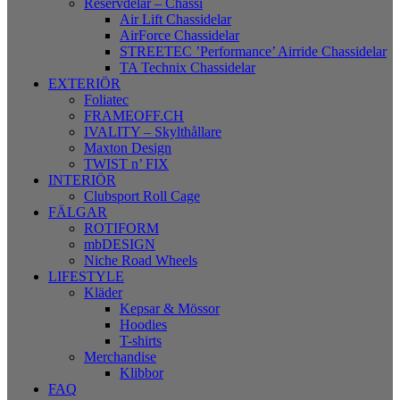
Reservdelar – Chassi
Air Lift Chassidelar
AirForce Chassidelar
STREETEC ’Performance’ Airride Chassidelar
TA Technix Chassidelar
EXTERIÖR
Foliatec
FRAMEOFF.CH
IVALITY – Skylthållare
Maxton Design
TWIST n’ FIX
INTERIÖR
Clubsport Roll Cage
FÄLGAR
ROTIFORM
mbDESIGN
Niche Road Wheels
LIFESTYLE
Kläder
Kepsar & Mössor
Hoodies
T-shirts
Merchandise
Klibbor
FAQ