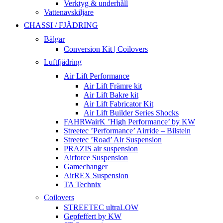
Verktyg & underhåll
Vattenavskiljare
CHASSI / FJÄDRING
Bälgar
Conversion Kit | Coilovers
Luftfjädring
Air Lift Performance
Air Lift Främre kit
Air Lift Bakre kit
Air Lift Fabricator Kit
Air Lift Builder Series Shocks
FAHRWairK ’High Performance’ by KW
Streetec ’Performance’ Airride – Bilstein
Streetec ’Road’ Air Suspension
PRAZIS air suspension
Airforce Suspension
Gamechanger
AirREX Suspension
TA Technix
Coilovers
STREETEC ultraLOW
Gepfeffert by KW