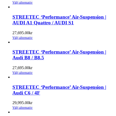
Den
Välj alternativ
alternativen
här
kan
produkten
väljas
har
STREETEC ‘Performance’ Air-Suspension |
på
flera
AUDI A1 Quattro / AUDI S1
produktsidan
varianter.
De
27,695.00
kr
olika
Den
Välj alternativ
alternativen
här
kan
produkten
väljas
har
STREETEC ‘Performance’ Air-Suspension |
på
flera
Audi B8 / B8.5
produktsidan
varianter.
De
27,695.00
kr
olika
Den
Välj alternativ
alternativen
här
kan
produkten
väljas
har
STREETEC ‘Performance’ Air-Suspension |
på
flera
Audi C6 / 4F
produktsidan
varianter.
De
29,995.00
kr
olika
Den
Välj alternativ
alternativen
här
kan