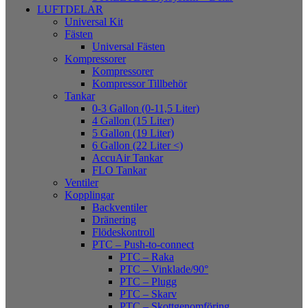
LUFTDELAR
Universal Kit
Fästen
Universal Fästen
Kompressorer
Kompressorer
Kompressor Tillbehör
Tankar
0-3 Gallon (0-11,5 Liter)
4 Gallon (15 Liter)
5 Gallon (19 Liter)
6 Gallon (22 Liter <)
AccuAir Tankar
FLO Tankar
Ventiler
Kopplingar
Backventiler
Dränering
Flödeskontroll
PTC – Push-to-connect
PTC – Raka
PTC – Vinklade/90°
PTC – Plugg
PTC – Skarv
PTC – Skottgenomföring