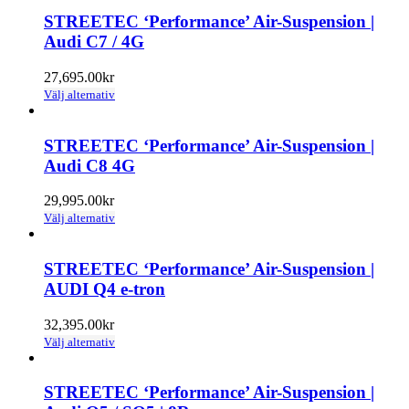
produkten
väljas
har
STREETEC ‘Performance’ Air-Suspension |
på
flera
Audi C7 / 4G
produktsidan
varianter.
De
27,695.00
kr
olika
Den
Välj alternativ
alternativen
här
kan
produkten
väljas
har
STREETEC ‘Performance’ Air-Suspension |
på
flera
Audi C8 4G
produktsidan
varianter.
De
29,995.00
kr
olika
Den
Välj alternativ
alternativen
här
kan
produkten
väljas
har
STREETEC ‘Performance’ Air-Suspension |
på
flera
AUDI Q4 e-tron
produktsidan
varianter.
De
32,395.00
kr
olika
Den
Välj alternativ
alternativen
här
kan
produkten
väljas
har
STREETEC ‘Performance’ Air-Suspension |
på
flera