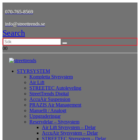
070-765-8569
info@streettrends.se
Search
0
0
STYRSYSTEM
Kompletta Styrsystem
Air Lift
STREETEC Autoleveling
StreetTrends Digital
AccuAir Suspension
PRAZIS Air Management
Manuellt / Analogt
Uppgraderingar
Reservdelar – Styrsystem
Air Lift Styrsystem – Delar
AccuAir Styrsystem – Delar
STREETEC Styrsystem – Delar