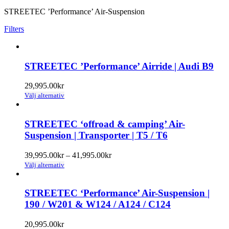
STREETEC ’Performance’ Air-Suspension
Filters
STREETEC ’Performance’ Airride | Audi B9
29,995.00
kr
Den
Välj alternativ
här
produkten
har
STREETEC ‘offroad & camping’ Air-
flera
Suspension | Transporter | T5 / T6
varianter.
De
Prisintervall:
39,995.00
kr
–
41,995.00
kr
olika
Den
39,995.00kr
Välj alternativ
alternativen
här
till
kan
produkten
41,995.00kr
väljas
har
STREETEC ‘Performance’ Air-Suspension |
på
flera
190 / W201 & W124 / A124 / C124
produktsidan
varianter.
De
20,995.00
kr
olika