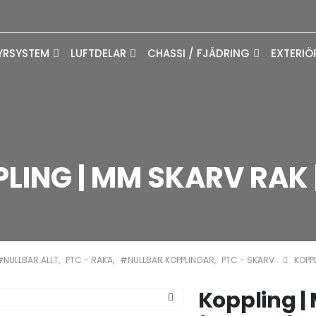
YRSYSTEM
LUFTDELAR
CHASSI / FJÄDRING
EXTERIÖ
LING | MM SKARV RAK 
#NULLBAR ALLT
,
PTC - RAKA
,
#NULLBAR KOPPLINGAR
,
PTC - SKARV
KOPP
Koppling |