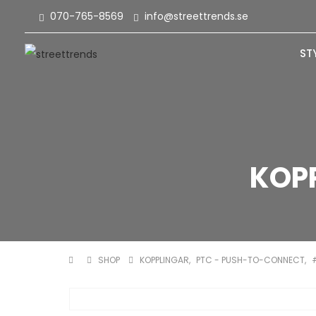
070-765-8569
info@streettrends.se
ST
KOPP
SHOP
KOPPLINGAR
,
PTC - PUSH-TO-CONNECT
,