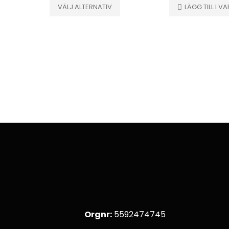
till
VÄLJ ALTERNATIV
LÄGG TILL I 
45.00kr
Orgnr:
5592474745