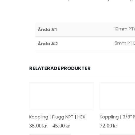
10mm PT
Ända #1
6mm PTC 
Ända #2
RELATERADE PRODUKTER
Koppling | Plugg NPT | HEX
Prisintervall:
35.00
kr
–
45.00
kr
72.00
kr
35.00kr
Den här produkten har flera varianter. De olika alternativen kan väljas på produktsidan