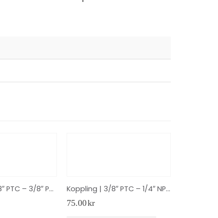
Koppling | 3/8″ PTC – 3/8″ PTC 90° Skarv | SMC D.O.T.
Koppling | 3/8″ PTC – 1/4″ NPT 90° | SMC D.O.T.
75.00
kr