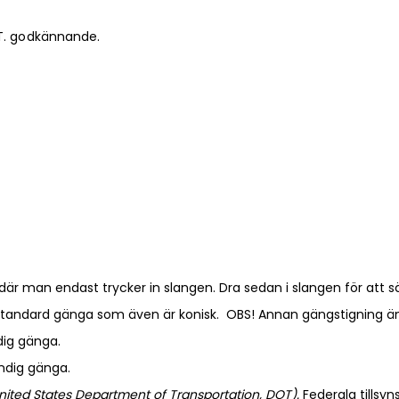
.T. godkännande.
an endast trycker in slangen. Dra sedan i slangen för att säkers
standard gänga som även är konisk. OBS! Annan gängstigning än
dig gänga.
ndig gänga.
nited States Department of Transportation, DOT).
Federala tillsyn