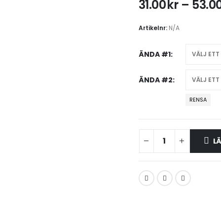
31.00
kr
–
53.0
Artikelnr:
N/A
ÄNDA #1
ÄNDA #2
RENSA
LÄ