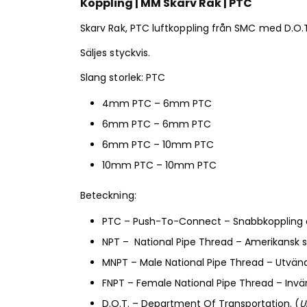
Koppling | MM Skarv Rak | PTC
Skarv Rak, PTC luftkoppling från SMC med D.O
Säljes styckvis.
Slang storlek: PTC
4mm PTC – 6mm PTC
6mm PTC – 6mm PTC
6mm PTC – 10mm PTC
10mm PTC – 10mm PTC
Beteckning:
PTC – Push-To-Connect – Snabbkoppling där m
NPT – National Pipe Thread – Amerikansk 
MNPT – Male National Pipe Thread – Utvän
FNPT – Female National Pipe Thread – Invä
D.O.T. – Department Of Transportation. (
U