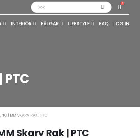
0
R
INTERIÖR
FÄLGAR
LIFESTYLE
FAQ
LOG IN
| PTC
LING | MM SKARV RAK | PTC
 MM Skarv Rak | PTC