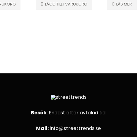
VARUKORG
LÄGG TILL I VARUKORG
LÄS MER
Besök:
Endast efter avtalad tid.
Mail:
info@streettrends.se