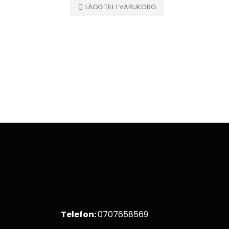
LÄGG TILL I VARUKORG
55.00
kr
LÄS ME
Telefon:
0707658569