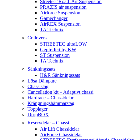
Streetec ’Road’ Air Suspension
PRAZIS air suspension
Airforce Suspension
Gamechanger
AirREX Suspension
TA Technix
Coilovers
STREETEC ultraLOW
Gepfeffert by KW
ST Suspension
TA Technix
Sänkningssats
H&R Sänkningssats
Lösa Dämpare
Chassistag
Cancellation kit – Adaptivt chassi
Hardrace – Chassidelar
Krängningshämmarstag
Topplager
DropBOX
Reservdelar – Chassi
Air Lift Chassidelar
AirForce Chassidelar