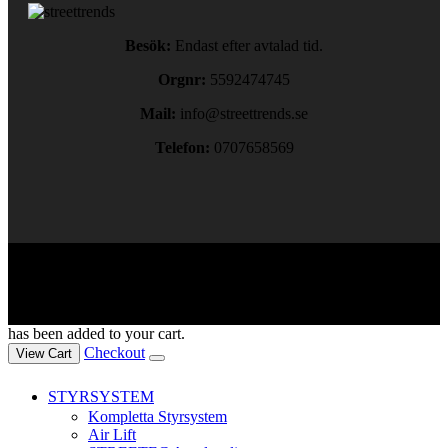
Besök:
Endast efter avtalad tid.
Orgnr:
5592474745
Mail:
info@streettrends.se
Telefon:
0707658569
Copyright © 2024. All rights reserved.
has been added to your cart.
Checkout
View Cart
STYRSYSTEM
Kompletta Styrsystem
Air Lift