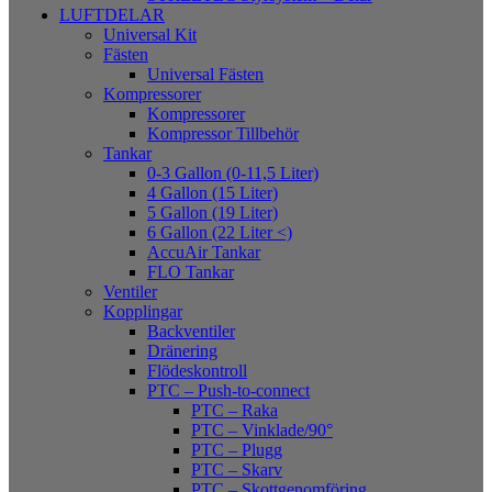
LUFTDELAR
Universal Kit
Fästen
Universal Fästen
Kompressorer
Kompressorer
Kompressor Tillbehör
Tankar
0-3 Gallon (0-11,5 Liter)
4 Gallon (15 Liter)
5 Gallon (19 Liter)
6 Gallon (22 Liter <)
AccuAir Tankar
FLO Tankar
Ventiler
Kopplingar
Backventiler
Dränering
Flödeskontroll
PTC – Push-to-connect
PTC – Raka
PTC – Vinklade/90°
PTC – Plugg
PTC – Skarv
PTC – Skottgenomföring