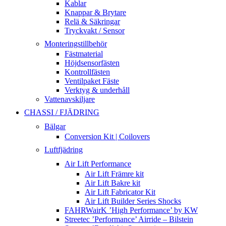
Kablar
Knappar & Brytare
Relä & Säkringar
Tryckvakt / Sensor
Monteringstillbehör
Fästmaterial
Höjdsensorfästen
Kontrollfästen
Ventilpaket Fäste
Verktyg & underhåll
Vattenavskiljare
CHASSI / FJÄDRING
Bälgar
Conversion Kit | Coilovers
Luftfjädring
Air Lift Performance
Air Lift Främre kit
Air Lift Bakre kit
Air Lift Fabricator Kit
Air Lift Builder Series Shocks
FAHRWairK ’High Performance’ by KW
Streetec ’Performance’ Airride – Bilstein