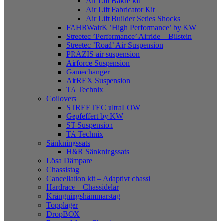
Air Lift Bakre kit
Air Lift Fabricator Kit
Air Lift Builder Series Shocks
FAHRWairK ’High Performance’ by KW
Streetec ’Performance’ Airride – Bilstein
Streetec ’Road’ Air Suspension
PRAZIS air suspension
Airforce Suspension
Gamechanger
AirREX Suspension
TA Technix
Coilovers
STREETEC ultraLOW
Gepfeffert by KW
ST Suspension
TA Technix
Sänkningssats
H&R Sänkningssats
Lösa Dämpare
Chassistag
Cancellation kit – Adaptivt chassi
Hardrace – Chassidelar
Krängningshämmarstag
Topplager
DropBOX