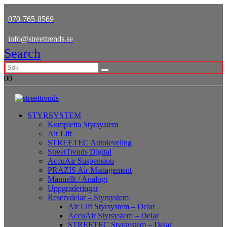
070-765-8569
info@streettrends.se
Search
0
0
STYRSYSTEM
Kompletta Styrsystem
Air Lift
STREETEC Autoleveling
StreetTrends Digital
AccuAir Suspension
PRAZIS Air Management
Manuellt / Analogt
Uppgraderingar
Reservdelar – Styrsystem
Air Lift Styrsystem – Delar
AccuAir Styrsystem – Delar
STREETEC Styrsystem – Delar