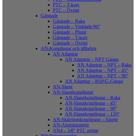
PTC – T-kors
PTC – Övrigt
Gängade
Gängade – Raka
Gängade – Vinklade/90°
Gängade – Plugg
Gängade – T-kors
Gängade – Övrigt
AN-Kopplingar och tillbehör
AN Adaptrar
AN Adaptrar – NPT Gänga
AN Adaptrar – NPT – Raka
AN Adaptrar – NPT – 45°
AN Adaptrar – NPT – 90°
AN Adaptrar – BSP/G-Gänga
AN-Slang
AN-Slangkopplingar
AN-Slangkopplingar – Raka
AN-Slangkopplingar – 45°
AN-Slangkopplingar – 90°
AN-Slangkopplingar – 120°
AN-Skärringskopplingar – Alurör
AN-Aluminiumrör
AN4 – 3/8″ PTC portar
Påfyllningsventiler