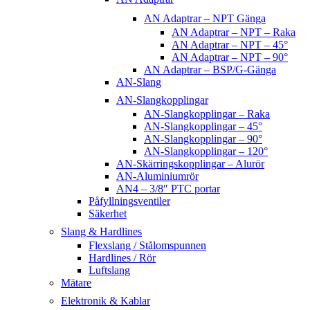
AN Adaptrar – NPT Gänga
AN Adaptrar – NPT – Raka
AN Adaptrar – NPT – 45°
AN Adaptrar – NPT – 90°
AN Adaptrar – BSP/G-Gänga
AN-Slang
AN-Slangkopplingar
AN-Slangkopplingar – Raka
AN-Slangkopplingar – 45°
AN-Slangkopplingar – 90°
AN-Slangkopplingar – 120°
AN-Skärringskopplingar – Alurör
AN-Aluminiumrör
AN4 – 3/8″ PTC portar
Påfyllningsventiler
Säkerhet
Slang & Hardlines
Flexslang / Stålomspunnen
Hardlines / Rör
Luftslang
Mätare
Elektronik & Kablar