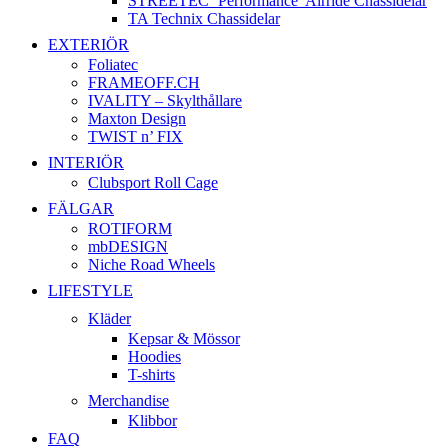
STREETEC ’Performance’ Airride Chassidelar
TA Technix Chassidelar
EXTERIÖR
Foliatec
FRAMEOFF.CH
IVALITY – Skylthållare
Maxton Design
TWIST n’ FIX
INTERIÖR
Clubsport Roll Cage
FÄLGAR
ROTIFORM
mbDESIGN
Niche Road Wheels
LIFESTYLE
Kläder
Kepsar & Mössor
Hoodies
T-shirts
Merchandise
Klibbor
FAQ