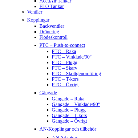
AccuAir Tankar
FLO Tankar
Ventiler
Kopplingar
Backventiler
Dränering
Flödeskontroll
PTC – Push-to-connect
PTC – Raka
PTC – Vinklade/90°
PTC – Plugg
PTC – Skarv
PTC – Skottgenomföring
PTC – T-kors
PTC – Övrigt
Gängade
Gängade – Raka
Gängade – Vinklade/90°
Gängade – Plugg
Gängade – T-kors
Gängade – Övrigt
AN-Kopplingar och tillbehör
AN Adaptrar