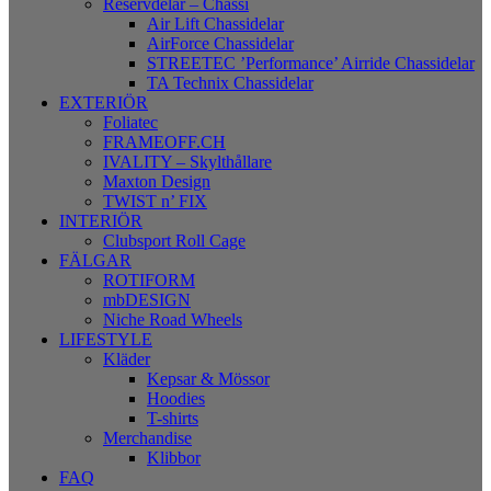
Reservdelar – Chassi
Air Lift Chassidelar
AirForce Chassidelar
STREETEC ’Performance’ Airride Chassidelar
TA Technix Chassidelar
EXTERIÖR
Foliatec
FRAMEOFF.CH
IVALITY – Skylthållare
Maxton Design
TWIST n’ FIX
INTERIÖR
Clubsport Roll Cage
FÄLGAR
ROTIFORM
mbDESIGN
Niche Road Wheels
LIFESTYLE
Kläder
Kepsar & Mössor
Hoodies
T-shirts
Merchandise
Klibbor
FAQ