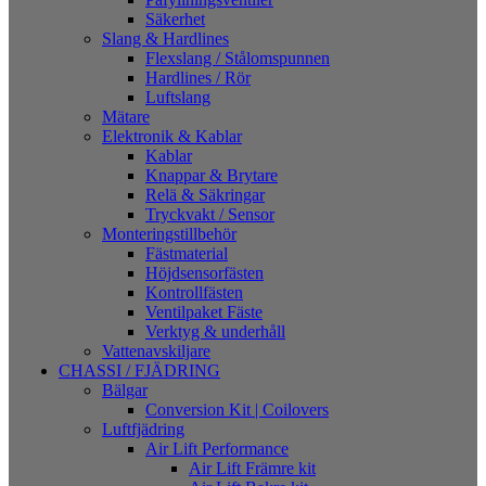
Säkerhet
Slang & Hardlines
Flexslang / Stålomspunnen
Hardlines / Rör
Luftslang
Mätare
Elektronik & Kablar
Kablar
Knappar & Brytare
Relä & Säkringar
Tryckvakt / Sensor
Monteringstillbehör
Fästmaterial
Höjdsensorfästen
Kontrollfästen
Ventilpaket Fäste
Verktyg & underhåll
Vattenavskiljare
CHASSI / FJÄDRING
Bälgar
Conversion Kit | Coilovers
Luftfjädring
Air Lift Performance
Air Lift Främre kit