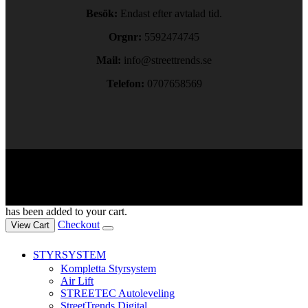
Besök:
Endast efter avtalad tid.
Orgnr:
5592474745
Mail:
info@streettrends.se
Telefon:
0707658569
Copyright © 2024. All rights reserved.
has been added to your cart.
Checkout
View Cart
STYRSYSTEM
Kompletta Styrsystem
Air Lift
STREETEC Autoleveling
StreetTrends Digital