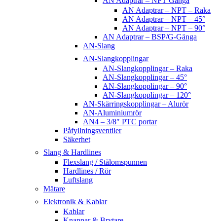
AN Adaptrar – NPT Gänga
AN Adaptrar – NPT – Raka
AN Adaptrar – NPT – 45°
AN Adaptrar – NPT – 90°
AN Adaptrar – BSP/G-Gänga
AN-Slang
AN-Slangkopplingar
AN-Slangkopplingar – Raka
AN-Slangkopplingar – 45°
AN-Slangkopplingar – 90°
AN-Slangkopplingar – 120°
AN-Skärringskopplingar – Alurör
AN-Aluminiumrör
AN4 – 3/8″ PTC portar
Påfyllningsventiler
Säkerhet
Slang & Hardlines
Flexslang / Stålomspunnen
Hardlines / Rör
Luftslang
Mätare
Elektronik & Kablar
Kablar
Knappar & Brytare