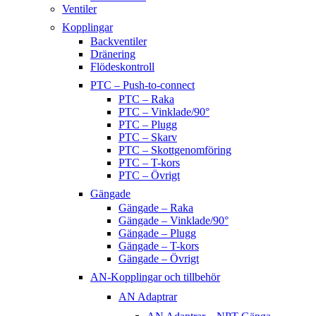
Ventiler
Kopplingar
Backventiler
Dränering
Flödeskontroll
PTC – Push-to-connect
PTC – Raka
PTC – Vinklade/90°
PTC – Plugg
PTC – Skarv
PTC – Skottgenomföring
PTC – T-kors
PTC – Övrigt
Gängade
Gängade – Raka
Gängade – Vinklade/90°
Gängade – Plugg
Gängade – T-kors
Gängade – Övrigt
AN-Kopplingar och tillbehör
AN Adaptrar