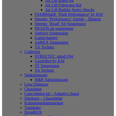
Air Lift Bakre kit
Air Lift Fabricator Kit
Air Lift Builder Series Shocks
FAHRWairK ’High Performance’ by KW
Streetec ’Performance’ Airride – Bilstein
Streetec ’Road’ Air Suspension
PRAZIS air suspension
Airforce Suspension
Gamechanger
AirREX Suspension
TA Technix
Coilovers
STREETEC ultraLOW
Gepfeffert by KW
ST Suspension
TA Technix
Sänkningssats
H&R Sänkningssats
Lösa Dämpare
Chassistag
Cancellation kit – Adaptivt chassi
Hardrace – Chassidelar
Krängningshämmarstag
Topplager
DropBOX