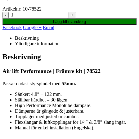
Artikelnr:
10-78522
-
+
Lägg till i varukorg
Facebook
Google +
Email
Beskrivning
Ytterligare information
Beskrivning
Air lift Performance | Främre kit | 78522
Passar endast styrspindel med
55mm.
Sänker: 4.8″ – 122 mm.
Ställbar hårdhet – 30 lägen.
High Performance Monotube dämpare.
Dämparna är gängade & justerbara.
Topplager med justerbar camber.
Flexslangar & luftkopplingar för 1/4″ & 3/8″ slang ingår.
Manual för enkel installation (Engelska).