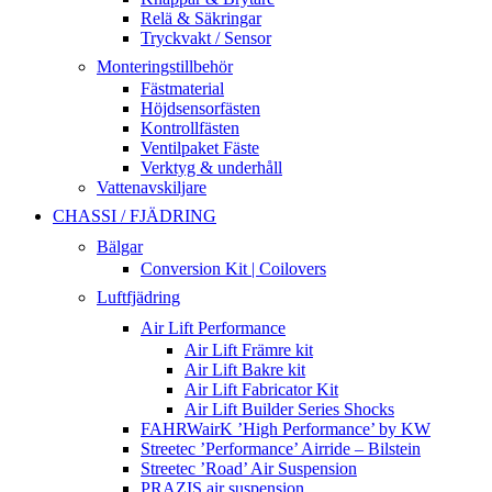
Relä & Säkringar
Tryckvakt / Sensor
Monteringstillbehör
Fästmaterial
Höjdsensorfästen
Kontrollfästen
Ventilpaket Fäste
Verktyg & underhåll
Vattenavskiljare
CHASSI / FJÄDRING
Bälgar
Conversion Kit | Coilovers
Luftfjädring
Air Lift Performance
Air Lift Främre kit
Air Lift Bakre kit
Air Lift Fabricator Kit
Air Lift Builder Series Shocks
FAHRWairK ’High Performance’ by KW
Streetec ’Performance’ Airride – Bilstein
Streetec ’Road’ Air Suspension
PRAZIS air suspension