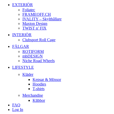
EXTERIÖR
Foliatec
FRAMEOFF.CH
IVALITY – Skylthållare
Maxton Design
TWIST n’ FIX
INTERIÖR
Clubsport Roll Cage
FÄLGAR
ROTIFORM
mbDESIGN
Niche Road Wheels
LIFESTYLE
Kläder
Kepsar & Mössor
Hoodies
T-shirts
Merchandise
Klibbor
FAQ
Log In