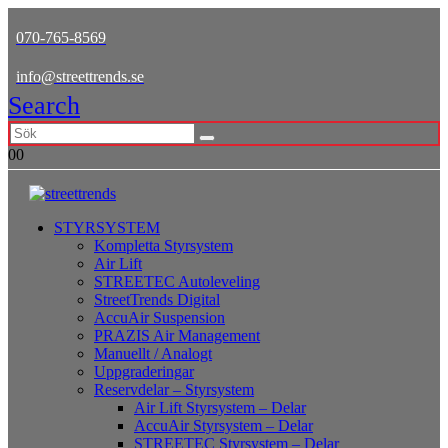
070-765-8569
info@streettrends.se
Search
0
0
STYRSYSTEM
Kompletta Styrsystem
Air Lift
STREETEC Autoleveling
StreetTrends Digital
AccuAir Suspension
PRAZIS Air Management
Manuellt / Analogt
Uppgraderingar
Reservdelar – Styrsystem
Air Lift Styrsystem – Delar
AccuAir Styrsystem – Delar
STREETEC Styrsystem – Delar