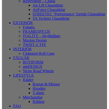
Reservdelar – Chassi
Air Lift Chassidelar
AirForce Chassidelar
STREETEC ’Performance’ Airride Chassidelar
TA Technix Chassidelar
EXTERIÖR
Foliatec
FRAMEOFF.CH
IVALITY – Skylthållare
Maxton Design
TWIST n’ FIX
INTERIÖR
Clubsport Roll Cage
FÄLGAR
ROTIFORM
mbDESIGN
Niche Road Wheels
LIFESTYLE
Kläder
Kepsar & Mössor
Hoodies
T-shirts
Merchandise
Klibbor
FAQ