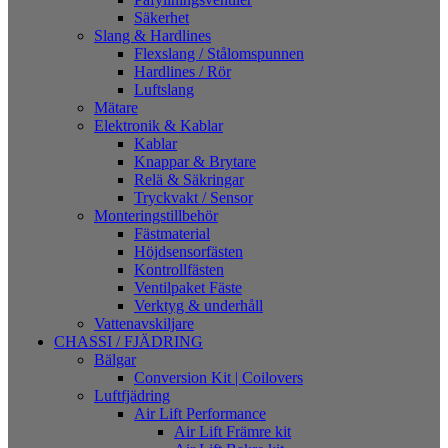
Säkerhet
Slang & Hardlines
Flexslang / Stålomspunnen
Hardlines / Rör
Luftslang
Mätare
Elektronik & Kablar
Kablar
Knappar & Brytare
Relä & Säkringar
Tryckvakt / Sensor
Monteringstillbehör
Fästmaterial
Höjdsensorfästen
Kontrollfästen
Ventilpaket Fäste
Verktyg & underhåll
Vattenavskiljare
CHASSI / FJÄDRING
Bälgar
Conversion Kit | Coilovers
Luftfjädring
Air Lift Performance
Air Lift Främre kit