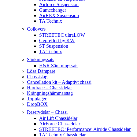
Airforce Suspension
Gamechanger
AirREX Suspension
TA Technix
Coilovers
STREETEC ultraLOW
Gepfeffert by KW
ST Suspension
TA Technix
Sänkningssats
H&R Sänkningssats
Lösa Dämpare
Chassistag
Cancellation kit – Adaptivt chassi
Hardrace – Chassidelar
Krängningshämmarstag
Topplager
DropBOX
Reservdelar – Chassi
Air Lift Chassidelar
AirForce Chassidelar
STREETEC ’Performance’ Airride Chassidelar
TA Technix Chassidelar