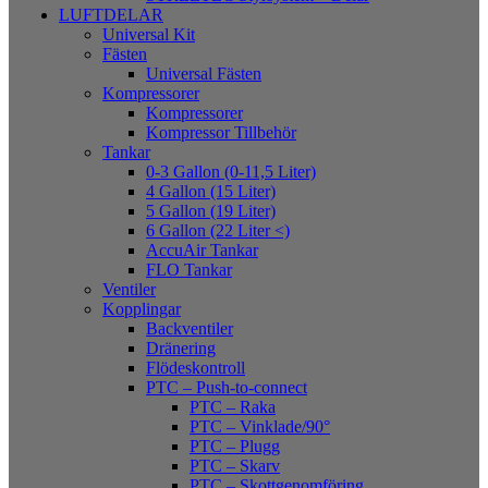
LUFTDELAR
Universal Kit
Fästen
Universal Fästen
Kompressorer
Kompressorer
Kompressor Tillbehör
Tankar
0-3 Gallon (0-11,5 Liter)
4 Gallon (15 Liter)
5 Gallon (19 Liter)
6 Gallon (22 Liter <)
AccuAir Tankar
FLO Tankar
Ventiler
Kopplingar
Backventiler
Dränering
Flödeskontroll
PTC – Push-to-connect
PTC – Raka
PTC – Vinklade/90°
PTC – Plugg
PTC – Skarv
PTC – Skottgenomföring