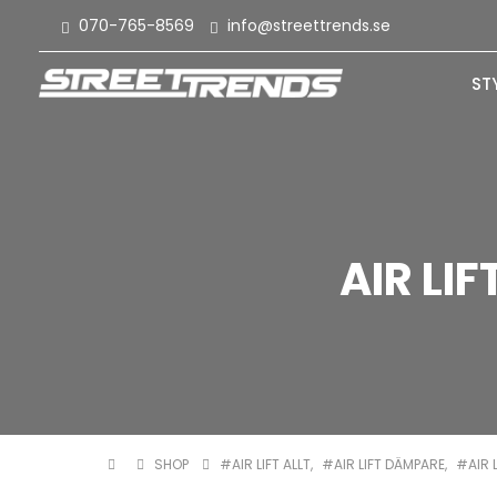
070-765-8569
info@streettrends.se
ST
AIR LI
SHOP
#AIR LIFT ALLT
,
#AIR LIFT DÄMPARE
,
#AIR L