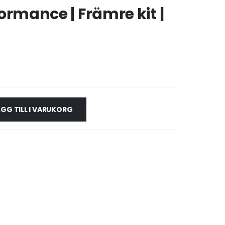
rformance | Främre kit |
GG TILL I VARUKORG