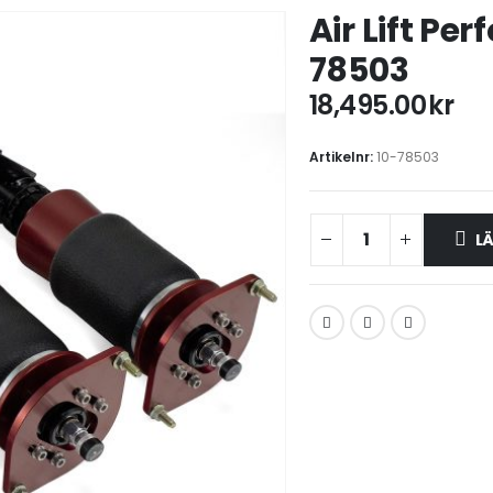
Air Lift Pe
78503
18,495.00
kr
Artikelnr:
10-78503
LÄ