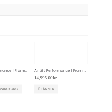
Air Lift Performance | Främre kit | 78563 | 50mm
Air Lift Performance | Främre kit | 78548 | 50mm
14,995.00
kr
 I VARUKORG
LÄS MER
11,795.00