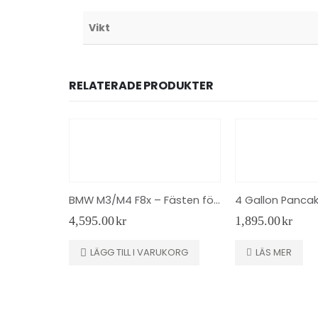
Vikt
RELATERADE PRODUKTER
BMW M3/M4 F8x – Fästen för höjdsensorer – Air Lift 14033
4,595.00
kr
1,895.00
kr
LÄGG TILL I VARUKORG
LÄS MER