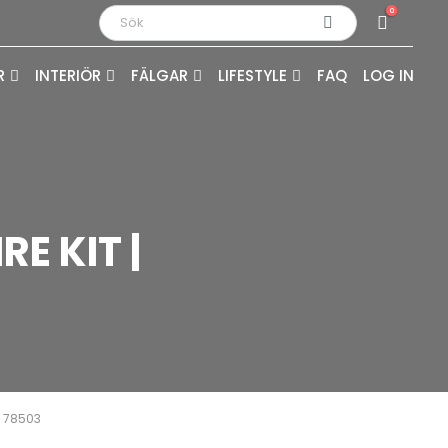
0
R
INTERIÖR
FÄLGAR
LIFESTYLE
FAQ
LOG IN
E KIT |
| 78503