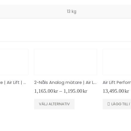
13 kg
4 Gallon Pancake | Air Lift | 8-portar | Svart
2-Nåls Analog mätare | Air Lift 26228 | 0-200 PSI
Prisintervall:
1,165.00
kr
–
1,195.00
kr
13,495.00
kr
1,165.00kr
Den här produkten har flera varianter. De olika alternativen kan väljas på produktsidan
till
VÄLJ ALTERNATIV
LÄGG TILL
1,195.00kr