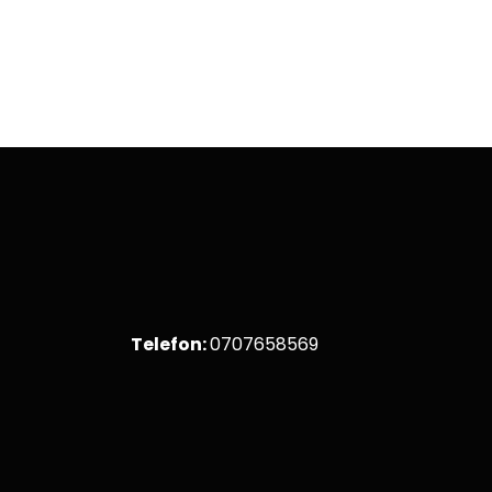
LÄS ME
Telefon:
0707658569