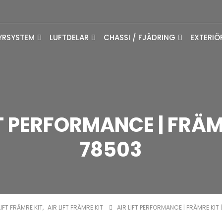
YRSYSTEM
LUFTDELAR
CHASSI / FJÄDRING
EXTERIÖ
FT PERFORMANCE | FRÄMR
78503
IFT FRÄMRE KIT
,
AIR LIFT FRÄMRE KIT
AIR LIFT PERFORMANCE | FRÄMRE KIT 