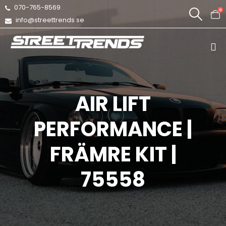
070-765-8569
0
info@streettrends.se
AIR LIFT
PERFORMANCE |
FRÄMRE KIT |
75558