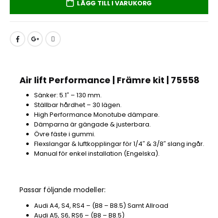
LÄGG TILL I VARUKORG
Air lift Performance | Främre kit | 75558
Sänker: 5.1″ – 130 mm.
Ställbar hårdhet – 30 lägen.
High Performance Monotube dämpare.
Dämparna är gängade & justerbara.
Övre fäste i gummi.
Flexslangar & luftkopplingar för 1/4″ & 3/8″ slang ingår.
Manual för enkel installation (Engelska).
Passar följande modeller:
Audi A4, S4, RS4 – (B8 – B8.5) Samt Allroad
Audi A5, S6, RS6 – (B8 – B8.5)