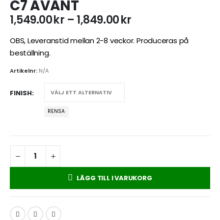
C7 AVANT
Prisintervall:
1,549.00
kr
–
1,849.00
kr
1,549.00kr
till
OBS, Leveranstid mellan 2-8 veckor. Produceras på
1,849.00kr
beställning.
Artikelnr:
N/A
FINISH
RENSA
LÄGG TILL I VARUKORG