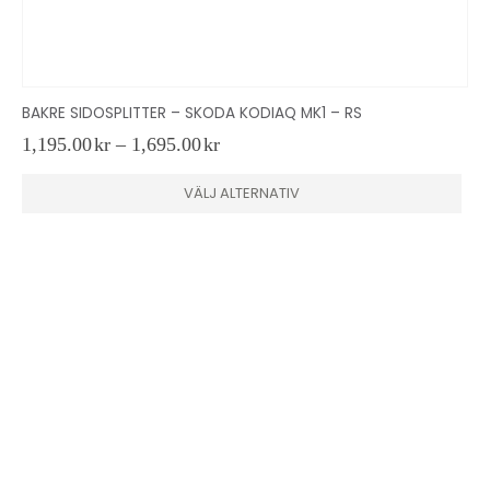
BAKRE SIDOSPLITTER – SKODA KODIAQ MK1 – RS
Prisintervall:
1,195.00
kr
–
1,695.00
kr
1,195.00kr
Den här produkten har flera varianter. De olika alternativen kan väljas på produktsidan
till
VÄLJ ALTERNATIV
1,695.00kr