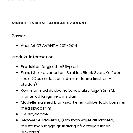
VINGEXTENSION – AUDI A6 C7 AVANT
Passar:
Audi A6 C7 AVANT – 2011-2014
Produkt information:
Produkten är gjord i ABS-plast.
Finns i 3 olika varianter. Struktur, Blank Svart, Kolfiber
Look. (Obs endast en sida har denna finishen –
utsidan).
Kommer med dubbelhäftande akryl tejp från 3M,
monterad längs hela insidan.
Modellerna med blanksvart eller kolfiberlook, kommer
med skyddsfilm.
UV-skyddade.
Behöver ej lackeras, (Om man väljer att lackera,
måste man lägga grundfärg på detaljen innan
lackering).