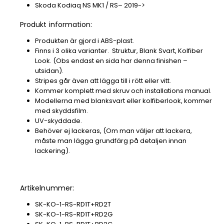
Skoda Kodiaq NS MK1 / RS– 2019->
Produkt information:
Produkten är gjord i ABS-plast.
Finns i 3 olika varianter. Struktur, Blank Svart, Kolfiber
Look. (Obs endast en sida har denna finishen –
utsidan).
Stripes går även att lägga till i rött eller vitt.
Kommer komplett med skruv och installations manual.
Modellerna med blanksvart eller kolfiberlook, kommer
med skyddsfilm.
UV-skyddade.
Behöver ej lackeras, (Om man väljer att lackera,
måste man lägga grundfärg på detaljen innan
lackering).
Artikelnummer:
SK-KO-1-RS-RD1T+RD2T
SK-KO-1-RS-RD1T+RD2G