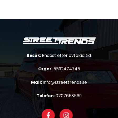
Besök:
Endast efter avtalad tid.
Orgnr:
5592474745
Mail:
info@streettrends.se
Telefon:
0707658569