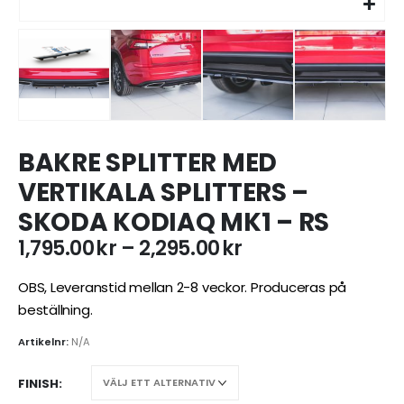
BAKRE SPLITTER MED
VERTIKALA SPLITTERS –
SKODA KODIAQ MK1 – RS
Prisintervall:
1,795.00
kr
–
2,295.00
kr
1,795.00kr
till
OBS, Leveranstid mellan 2-8 veckor. Produceras på
2,295.00kr
beställning.
Artikelnr:
N/A
FINISH