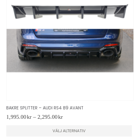
BAKRE SPLITTER – AUDI RS4 B9 AVANT
Prisintervall:
1,995.00
kr
–
2,295.00
kr
1,995.00kr
Den här produkten har flera varianter. De olika alternativen kan väljas på produktsidan
D
till
VÄLJ ALTERNATIV
2,295.00kr