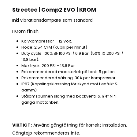
Streetec | Comp2 EVO | KROM
Inkl vibrationsdämpare som standard.
I Krom finish.
Kolvkompressor – 12 Volt.
Flöde: 2,54 CFM (Kubik per minut)
Duty cycle: 100% @ 100 PSI / 6,9 Bar. (50% @ 200 PSI /
13,8 bar).
Max tryck: 200 PSI – 13,8 Bar.
Rekommenderad max storlek på tank: 5 gallon.
Rekommenderad säkring: 30A per kompressor.
IP67 (Kapslingsklassning för skydd mot t.ex fukt &
damm).
Stålomspunnen slang med backventil & 1/4” NPT
gänga mot tanken.
VIKTIGT:
Använd gängtätning för korrekt installation.
Gängtejp rekommenderas
inte
.