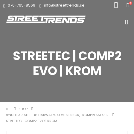
0
070-765-8569
info@streettrends.se
STREETEC | COMP2
EVO | KROM
SHOP
#NULLBAR ALLT
,
#FHARWAIRK KOMPRESSOR
,
KOMPRESSORER
STREETEC | COMP2 EVO | KROM