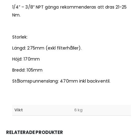
1/4” – 3/8” NPT gänga rekommenderas att dras 21-25
Nm.
Storlek:
Längd: 275mm (exkl filterhåller).
Höjd: 170mm
Bredd: 105mm
Stålomspunnenslang: 470mm inkl backventil.
Vikt
6 kg
RELATERADE PRODUKTER