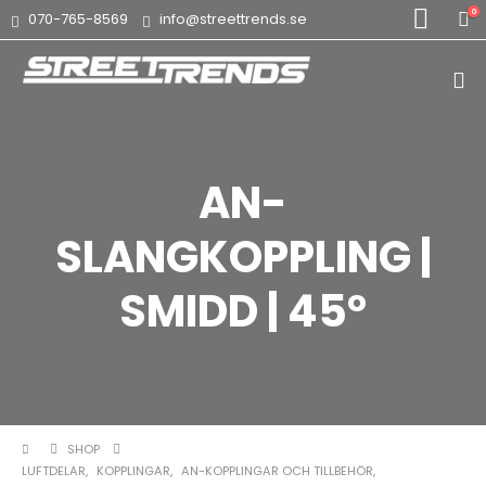
0
070-765-8569
info@streettrends.se
AN-
SLANGKOPPLING |
SMIDD | 45°
SHOP
LUFTDELAR
,
KOPPLINGAR
,
AN-KOPPLINGAR OCH TILLBEHÖR
,