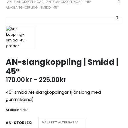
AN-SLANGKOPPLINGAR
,
AN-SLANGKOPPLINGAR - 45°
AN-SLANGKOPPLING | SMIDD | 45°
AN-slangkoppling | Smidd |
45°
Prisintervall:
170.00
kr
–
225.00
kr
170.00kr
till
45° smidd AN-slangkopplingar (För slang med
225.00kr
gummikärna)
Artikelnr:
N/A
AN-STORLEK