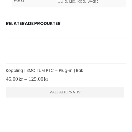
Färg
Guld, Lila, Röd, Svart
RELATERADE PRODUKTER
Koppling | SMC TUM PTC – Plug-in | Rak
Prisintervall:
45.00
kr
–
125.00
kr
45.00kr
Den här produkten har flera varianter. De olika alternativen kan väljas på produktsidan
till
VÄLJ ALTERNATIV
125.00kr