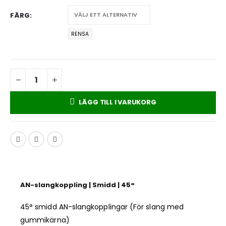
FÄRG
RENSA
LÄGG TILL I VARUKORG
AN-slangkoppling | Smidd | 45°
45° smidd AN-slangkopplingar (För slang med
gummikärna)