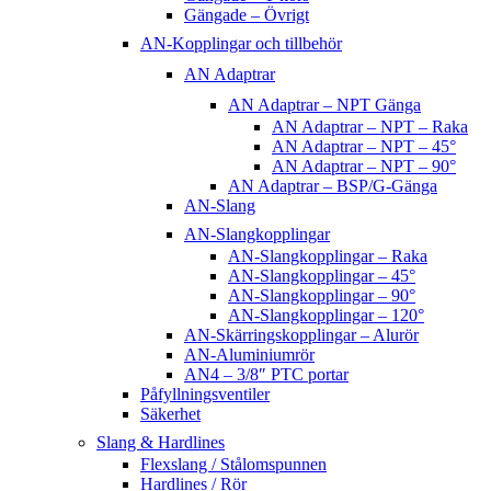
Gängade – Övrigt
AN-Kopplingar och tillbehör
AN Adaptrar
AN Adaptrar – NPT Gänga
AN Adaptrar – NPT – Raka
AN Adaptrar – NPT – 45°
AN Adaptrar – NPT – 90°
AN Adaptrar – BSP/G-Gänga
AN-Slang
AN-Slangkopplingar
AN-Slangkopplingar – Raka
AN-Slangkopplingar – 45°
AN-Slangkopplingar – 90°
AN-Slangkopplingar – 120°
AN-Skärringskopplingar – Alurör
AN-Aluminiumrör
AN4 – 3/8″ PTC portar
Påfyllningsventiler
Säkerhet
Slang & Hardlines
Flexslang / Stålomspunnen
Hardlines / Rör