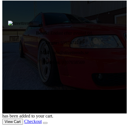
Besök:
Endast efter avtalad tid.
Orgnr:
5592474745
Mail:
info@streettrends.se
Telefon:
0707658569
Copyright © 2024. All rights reserved.
has been added to your cart.
Checkout
View Cart