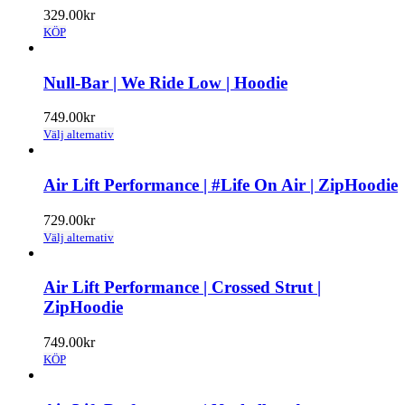
329.00
kr
KÖP
Null-Bar | We Ride Low | Hoodie
749.00
kr
Den
Välj alternativ
här
produkten
har
Air Lift Performance | #Life On Air | ZipHoodie
flera
varianter.
729.00
kr
De
Den
Välj alternativ
olika
här
alternativen
produkten
kan
har
Air Lift Performance | Crossed Strut |
väljas
flera
ZipHoodie
på
varianter.
produktsidan
De
749.00
kr
olika
KÖP
alternativen
kan
väljas