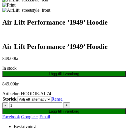
Air Lift Performance ’1949’ Hoodie
Air Lift Performance ’1949’ Hoodie
849.00
kr
In stock
Lägg till i varukorg
849.00
kr
Artikelnr:
HOODIE-AL74
Storlek
Rensa
-
+
Lägg till i varukorg
Facebook
Google +
Email
Beskrivning