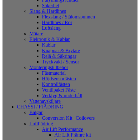
Säkerhet
Slang & Hardlines
Flexslang / Stålomspunnen
Hardlines / Rör
Luftslang
Mätare
Elektronik & Kablar
Kablar
Knappar & Brytare
Relä & Säkringar
Tryckvakt / Sensor
Monteringstillbehör
Fästmaterial
Höjdsensorfästen
Kontrollfästen
Ventilpaket Fäste
Verktyg & underhåll
Vattenavskiljare
CHASSI / FJÄDRING
Bälgar
Conversion Kit | Coilovers
Luftfjädring
Air Lift Performance
Air Lift Främre kit