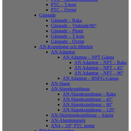
PTC – T-kors
PTC – Övrigt
Gängade
Gängade – Raka
Gängade – Vinklade/90°
Gängade – Plugg
Gängade – T-kors
Gängade – Övrigt
AN-Kopplingar och tillbehör
AN Adaptrar
AN Adaptrar – NPT Gänga
AN Adaptrar – NPT – Raka
AN Adaptrar – NPT – 45°
AN Adaptrar – NPT – 90°
AN Adaptrar – BSP/G-Gänga
AN-Slang
AN-Slangkopplingar
AN-Slangkopplingar – Raka
AN-Slangkopplingar – 45°
AN-Slangkopplingar – 90°
AN-Slangkopplingar – 120°
AN-Skärringskopplingar – Alurör
AN-Aluminiumrör
AN4 – 3/8″ PTC portar
Påfyllningsventiler