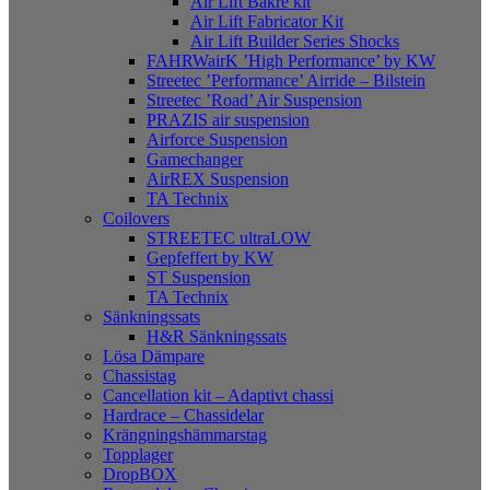
Air Lift Bakre kit
Air Lift Fabricator Kit
Air Lift Builder Series Shocks
FAHRWairK ’High Performance’ by KW
Streetec ’Performance’ Airride – Bilstein
Streetec ’Road’ Air Suspension
PRAZIS air suspension
Airforce Suspension
Gamechanger
AirREX Suspension
TA Technix
Coilovers
STREETEC ultraLOW
Gepfeffert by KW
ST Suspension
TA Technix
Sänkningssats
H&R Sänkningssats
Lösa Dämpare
Chassistag
Cancellation kit – Adaptivt chassi
Hardrace – Chassidelar
Krängningshämmarstag
Topplager
DropBOX