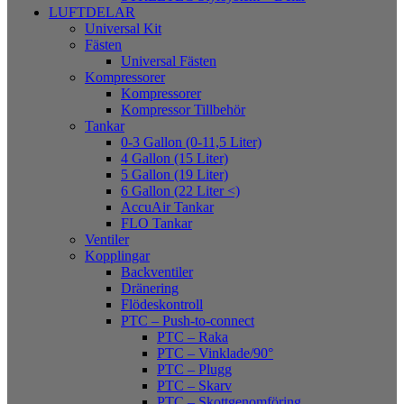
LUFTDELAR
Universal Kit
Fästen
Universal Fästen
Kompressorer
Kompressorer
Kompressor Tillbehör
Tankar
0-3 Gallon (0-11,5 Liter)
4 Gallon (15 Liter)
5 Gallon (19 Liter)
6 Gallon (22 Liter <)
AccuAir Tankar
FLO Tankar
Ventiler
Kopplingar
Backventiler
Dränering
Flödeskontroll
PTC – Push-to-connect
PTC – Raka
PTC – Vinklade/90°
PTC – Plugg
PTC – Skarv
PTC – Skottgenomföring