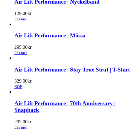
Air Lift Performance | Nyckelband
på
produktsidan
129.00
kr
Läs mer
Air Lift Performance | Mössa
295.00
kr
Läs mer
Air Lift Performance | Stay True Strut | T-Shirt
329.00
kr
KÖP
Air Lift Performance | 70th Anniversary |
Snapback
295.00
kr
Läs mer