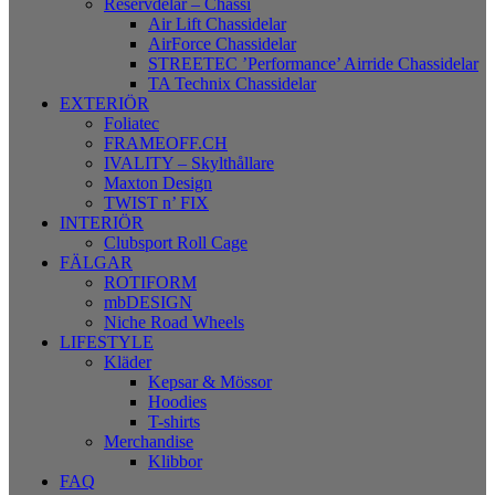
Reservdelar – Chassi
Air Lift Chassidelar
AirForce Chassidelar
STREETEC ’Performance’ Airride Chassidelar
TA Technix Chassidelar
EXTERIÖR
Foliatec
FRAMEOFF.CH
IVALITY – Skylthållare
Maxton Design
TWIST n’ FIX
INTERIÖR
Clubsport Roll Cage
FÄLGAR
ROTIFORM
mbDESIGN
Niche Road Wheels
LIFESTYLE
Kläder
Kepsar & Mössor
Hoodies
T-shirts
Merchandise
Klibbor
FAQ