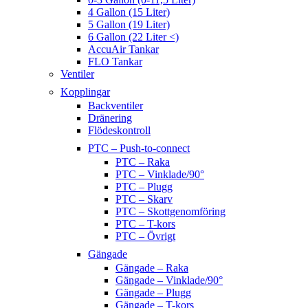
4 Gallon (15 Liter)
5 Gallon (19 Liter)
6 Gallon (22 Liter <)
AccuAir Tankar
FLO Tankar
Ventiler
Kopplingar
Backventiler
Dränering
Flödeskontroll
PTC – Push-to-connect
PTC – Raka
PTC – Vinklade/90°
PTC – Plugg
PTC – Skarv
PTC – Skottgenomföring
PTC – T-kors
PTC – Övrigt
Gängade
Gängade – Raka
Gängade – Vinklade/90°
Gängade – Plugg
Gängade – T-kors