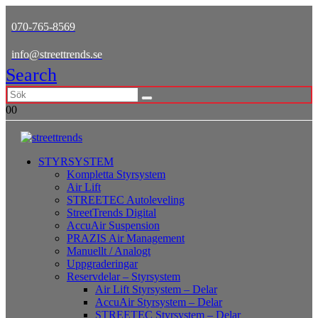
070-765-8569
info@streettrends.se
Search
0
0
STYRSYSTEM
Kompletta Styrsystem
Air Lift
STREETEC Autoleveling
StreetTrends Digital
AccuAir Suspension
PRAZIS Air Management
Manuellt / Analogt
Uppgraderingar
Reservdelar – Styrsystem
Air Lift Styrsystem – Delar
AccuAir Styrsystem – Delar
STREETEC Styrsystem – Delar