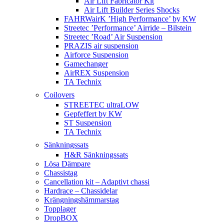
Air Lift Fabricator Kit
Air Lift Builder Series Shocks
FAHRWairK ’High Performance’ by KW
Streetec ’Performance’ Airride – Bilstein
Streetec ’Road’ Air Suspension
PRAZIS air suspension
Airforce Suspension
Gamechanger
AirREX Suspension
TA Technix
Coilovers
STREETEC ultraLOW
Gepfeffert by KW
ST Suspension
TA Technix
Sänkningssats
H&R Sänkningssats
Lösa Dämpare
Chassistag
Cancellation kit – Adaptivt chassi
Hardrace – Chassidelar
Krängningshämmarstag
Topplager
DropBOX