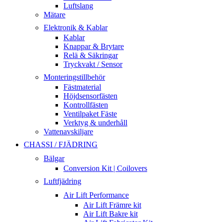
Luftslang
Mätare
Elektronik & Kablar
Kablar
Knappar & Brytare
Relä & Säkringar
Tryckvakt / Sensor
Monteringstillbehör
Fästmaterial
Höjdsensorfästen
Kontrollfästen
Ventilpaket Fäste
Verktyg & underhåll
Vattenavskiljare
CHASSI / FJÄDRING
Bälgar
Conversion Kit | Coilovers
Luftfjädring
Air Lift Performance
Air Lift Främre kit
Air Lift Bakre kit