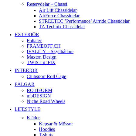
Reservdelar – Chassi
Air Lift Chassidelar
AirForce Chassidelar
STREETEC ’Performance’ Airride Chassidelar
TA Technix Chassidelar
EXTERIÖR
Foliatec
FRAMEOFF.CH
IVALITY – Skylthållare
Maxton Design
TWIST n’ FIX
INTERIÖR
Clubsport Roll Cage
FÄLGAR
ROTIFORM
mbDESIGN
Niche Road Wheels
LIFESTYLE
Kläder
Kepsar & Mössor
Hoodies
T-shirts