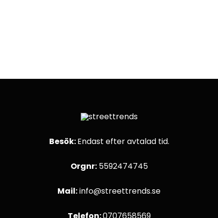
Besök:
Endast efter avtalad tid.
Orgnr:
5592474745
Mail:
info@streettrends.se
Telefon:
0707658569