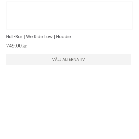
Null-Bar | We Ride Low | Hoodie
749.00
kr
Den här produkten har flera varianter. De olika alternativen kan väljas på produktsidan
VÄLJ ALTERNATIV