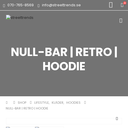
0
070-765-8569
info@streettrends.se
NULL-BAR | RETRO |
HOODIE
SHOP
LIFESTYLE
,
KLÄDER
,
HOODIES
NULL-BAR | RETRO | HOODIE