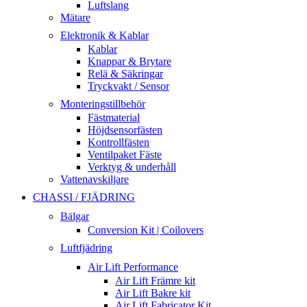
Luftslang
Mätare
Elektronik & Kablar
Kablar
Knappar & Brytare
Relä & Säkringar
Tryckvakt / Sensor
Monteringstillbehör
Fästmaterial
Höjdsensorfästen
Kontrollfästen
Ventilpaket Fäste
Verktyg & underhåll
Vattenavskiljare
CHASSI / FJÄDRING
Bälgar
Conversion Kit | Coilovers
Luftfjädring
Air Lift Performance
Air Lift Främre kit
Air Lift Bakre kit
Air Lift Fabricator Kit