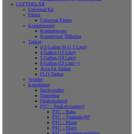
LUFTDELAR
Universal Kit
Fästen
Universal Fästen
Kompressorer
Kompressorer
Kompressor Tillbehör
Tankar
0-3 Gallon (0-11,5 Liter)
4 Gallon (15 Liter)
5 Gallon (19 Liter)
6 Gallon (22 Liter <)
AccuAir Tankar
FLO Tankar
Ventiler
Kopplingar
Backventiler
Dränering
Flödeskontroll
PTC – Push-to-connect
PTC – Raka
PTC – Vinklade/90°
PTC – Plugg
PTC – Skarv
PTC – Skottgenomföring