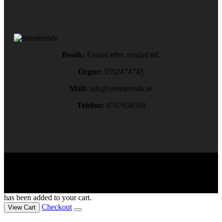
Besök:
Endast efter avtalad tid.
Orgnr:
5592474745
Mail:
info@streettrends.se
Telefon:
0707658569
Copyright © 2024. All rights reserved.
has been added to your cart.
Checkout
View Cart