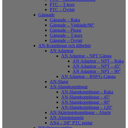
PTC – T-kors
PTC – Övrigt
Gängade
Gängade – Raka
Gängade – Vinklade/90°
Gängade – Plugg
Gängade – T-kors
Gängade – Övrigt
AN-Kopplingar och tillbehör
AN Adaptrar
AN Adaptrar – NPT Gänga
AN Adaptrar – NPT – Raka
AN Adaptrar – NPT – 45°
AN Adaptrar – NPT – 90°
AN Adaptrar – BSP/G-Gänga
AN-Slang
AN-Slangkopplingar
AN-Slangkopplingar – Raka
AN-Slangkopplingar – 45°
AN-Slangkopplingar – 90°
AN-Slangkopplingar – 120°
AN-Skärringskopplingar – Alurör
AN-Aluminiumrör
AN4 – 3/8″ PTC portar
Påfyllningsventiler