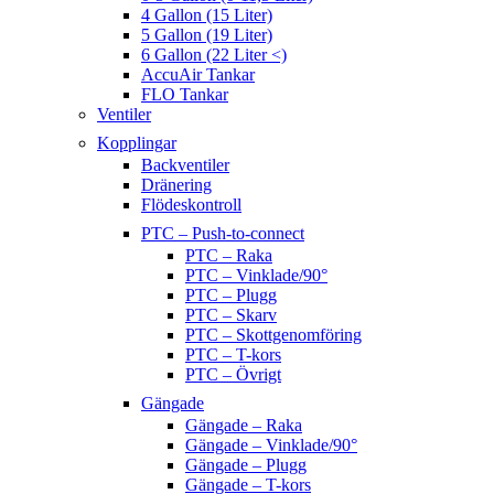
4 Gallon (15 Liter)
5 Gallon (19 Liter)
6 Gallon (22 Liter <)
AccuAir Tankar
FLO Tankar
Ventiler
Kopplingar
Backventiler
Dränering
Flödeskontroll
PTC – Push-to-connect
PTC – Raka
PTC – Vinklade/90°
PTC – Plugg
PTC – Skarv
PTC – Skottgenomföring
PTC – T-kors
PTC – Övrigt
Gängade
Gängade – Raka
Gängade – Vinklade/90°
Gängade – Plugg
Gängade – T-kors