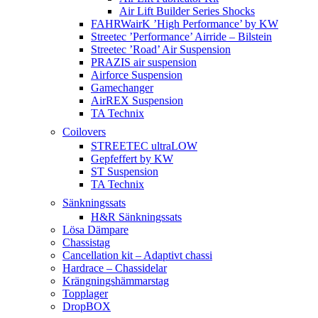
Air Lift Builder Series Shocks
FAHRWairK ’High Performance’ by KW
Streetec ’Performance’ Airride – Bilstein
Streetec ’Road’ Air Suspension
PRAZIS air suspension
Airforce Suspension
Gamechanger
AirREX Suspension
TA Technix
Coilovers
STREETEC ultraLOW
Gepfeffert by KW
ST Suspension
TA Technix
Sänkningssats
H&R Sänkningssats
Lösa Dämpare
Chassistag
Cancellation kit – Adaptivt chassi
Hardrace – Chassidelar
Krängningshämmarstag
Topplager
DropBOX