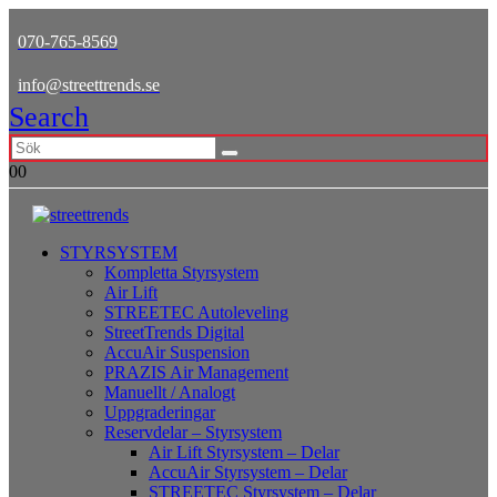
070-765-8569
info@streettrends.se
Search
0
0
STYRSYSTEM
Kompletta Styrsystem
Air Lift
STREETEC Autoleveling
StreetTrends Digital
AccuAir Suspension
PRAZIS Air Management
Manuellt / Analogt
Uppgraderingar
Reservdelar – Styrsystem
Air Lift Styrsystem – Delar
AccuAir Styrsystem – Delar
STREETEC Styrsystem – Delar