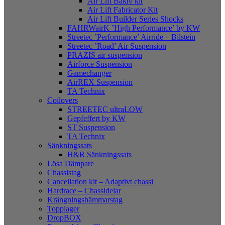
Air Lift Bakre kit
Air Lift Fabricator Kit
Air Lift Builder Series Shocks
FAHRWairK ’High Performance’ by KW
Streetec ’Performance’ Airride – Bilstein
Streetec ’Road’ Air Suspension
PRAZIS air suspension
Airforce Suspension
Gamechanger
AirREX Suspension
TA Technix
Coilovers
STREETEC ultraLOW
Gepfeffert by KW
ST Suspension
TA Technix
Sänkningssats
H&R Sänkningssats
Lösa Dämpare
Chassistag
Cancellation kit – Adaptivt chassi
Hardrace – Chassidelar
Krängningshämmarstag
Topplager
DropBOX