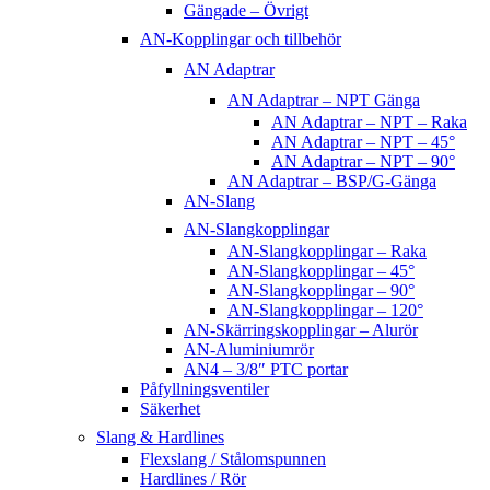
Gängade – Övrigt
AN-Kopplingar och tillbehör
AN Adaptrar
AN Adaptrar – NPT Gänga
AN Adaptrar – NPT – Raka
AN Adaptrar – NPT – 45°
AN Adaptrar – NPT – 90°
AN Adaptrar – BSP/G-Gänga
AN-Slang
AN-Slangkopplingar
AN-Slangkopplingar – Raka
AN-Slangkopplingar – 45°
AN-Slangkopplingar – 90°
AN-Slangkopplingar – 120°
AN-Skärringskopplingar – Alurör
AN-Aluminiumrör
AN4 – 3/8″ PTC portar
Påfyllningsventiler
Säkerhet
Slang & Hardlines
Flexslang / Stålomspunnen
Hardlines / Rör