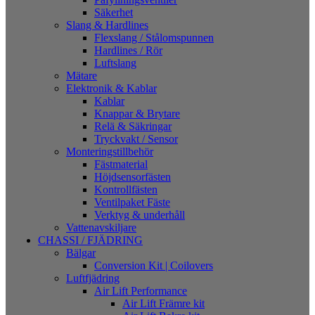
Säkerhet
Slang & Hardlines
Flexslang / Stålomspunnen
Hardlines / Rör
Luftslang
Mätare
Elektronik & Kablar
Kablar
Knappar & Brytare
Relä & Säkringar
Tryckvakt / Sensor
Monteringstillbehör
Fästmaterial
Höjdsensorfästen
Kontrollfästen
Ventilpaket Fäste
Verktyg & underhåll
Vattenavskiljare
CHASSI / FJÄDRING
Bälgar
Conversion Kit | Coilovers
Luftfjädring
Air Lift Performance
Air Lift Främre kit