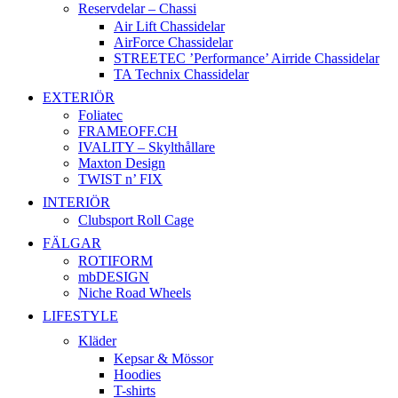
Reservdelar – Chassi
Air Lift Chassidelar
AirForce Chassidelar
STREETEC ’Performance’ Airride Chassidelar
TA Technix Chassidelar
EXTERIÖR
Foliatec
FRAMEOFF.CH
IVALITY – Skylthållare
Maxton Design
TWIST n’ FIX
INTERIÖR
Clubsport Roll Cage
FÄLGAR
ROTIFORM
mbDESIGN
Niche Road Wheels
LIFESTYLE
Kläder
Kepsar & Mössor
Hoodies
T-shirts