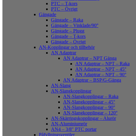
PTC – T-kors
PTC – Övrigt
Gängade
Gängade – Raka
Gängade – Vinklade/90°
Gängade – Plugg
Gängade – T-kors
Gängade – Övrigt
AN-Kopplingar och tillbehör
AN Adaptrar
AN Adaptrar – NPT Gänga
AN Adaptrar – NPT – Raka
AN Adaptrar – NPT – 45°
AN Adaptrar – NPT – 90°
AN Adaptrar – BSP/G-Gänga
AN-Slang
AN-Slangkopplingar
AN-Slangkopplingar – Raka
AN-Slangkopplingar – 45°
AN-Slangkopplingar – 90°
AN-Slangkopplingar – 120°
AN-Skärringskopplingar – Alurör
AN-Aluminiumrör
AN4 – 3/8″ PTC portar
Påfyllningsventiler