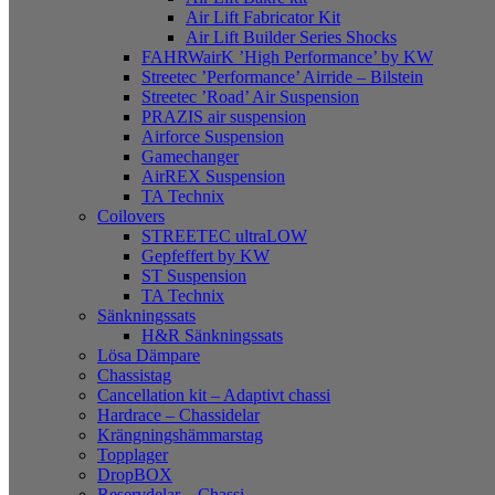
Air Lift Fabricator Kit
Air Lift Builder Series Shocks
FAHRWairK ’High Performance’ by KW
Streetec ’Performance’ Airride – Bilstein
Streetec ’Road’ Air Suspension
PRAZIS air suspension
Airforce Suspension
Gamechanger
AirREX Suspension
TA Technix
Coilovers
STREETEC ultraLOW
Gepfeffert by KW
ST Suspension
TA Technix
Sänkningssats
H&R Sänkningssats
Lösa Dämpare
Chassistag
Cancellation kit – Adaptivt chassi
Hardrace – Chassidelar
Krängningshämmarstag
Topplager
DropBOX
Reservdelar – Chassi