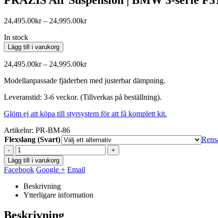
Prisintervall:
24,495.00
kr
–
24,995.00
kr
24,495.00kr
In stock
till
24,995.00kr
Lägg till i varukorg
Prisintervall:
24,495.00
kr
–
24,995.00
kr
24,495.00kr
Modellanpassade fjäderben med justerbar dämpning.
till
24,995.00kr
Leveranstid: 3-6 veckor. (Tillverkas på beställning).
Glöm ej att köpa till styrsystem för att få komplett kit.
Artikelnr:
PR-BM-86
Flexslang (Svart)
Rens
-
+
Lägg till i varukorg
Facebook
Google +
Email
Beskrivning
Ytterligare information
Beskrivning