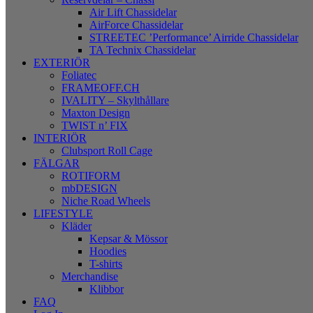
Air Lift Chassidelar
AirForce Chassidelar
STREETEC ’Performance’ Airride Chassidelar
TA Technix Chassidelar
EXTERIÖR
Foliatec
FRAMEOFF.CH
IVALITY – Skylthållare
Maxton Design
TWIST n’ FIX
INTERIÖR
Clubsport Roll Cage
FÄLGAR
ROTIFORM
mbDESIGN
Niche Road Wheels
LIFESTYLE
Kläder
Kepsar & Mössor
Hoodies
T-shirts
Merchandise
Klibbor
FAQ