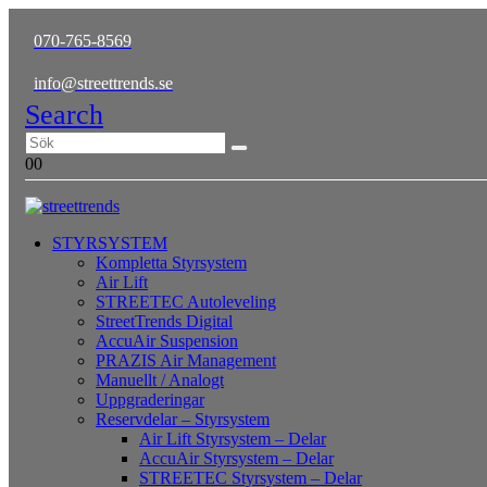
070-765-8569
info@streettrends.se
Search
0
0
STYRSYSTEM
Kompletta Styrsystem
Air Lift
STREETEC Autoleveling
StreetTrends Digital
AccuAir Suspension
PRAZIS Air Management
Manuellt / Analogt
Uppgraderingar
Reservdelar – Styrsystem
Air Lift Styrsystem – Delar
AccuAir Styrsystem – Delar
STREETEC Styrsystem – Delar