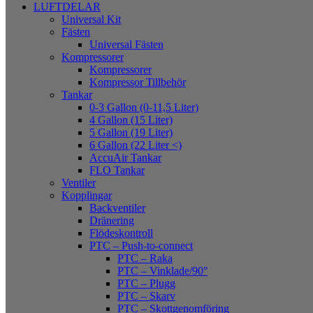
LUFTDELAR
Universal Kit
Fästen
Universal Fästen
Kompressorer
Kompressorer
Kompressor Tillbehör
Tankar
0-3 Gallon (0-11,5 Liter)
4 Gallon (15 Liter)
5 Gallon (19 Liter)
6 Gallon (22 Liter <)
AccuAir Tankar
FLO Tankar
Ventiler
Kopplingar
Backventiler
Dränering
Flödeskontroll
PTC – Push-to-connect
PTC – Raka
PTC – Vinklade/90°
PTC – Plugg
PTC – Skarv
PTC – Skottgenomföring