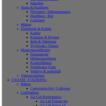
Säkerhet
Slang & Hardlines
Flexslang / Stålomspunnen
Hardlines / Rör
Luftslang
Mätare
Elektronik & Kablar
Kablar
Knappar & Brytare
Relä & Säkringar
Tryckvakt / Sensor
Monteringstillbehör
Fästmaterial
Höjdsensorfästen
Kontrollfästen
Ventilpaket Fäste
Verktyg & underhåll
Vattenavskiljare
CHASSI / FJÄDRING
Bälgar
Conversion Kit | Coilovers
Luftfjädring
Air Lift Performance
Air Lift Främre kit
Air Lift Bakre kit