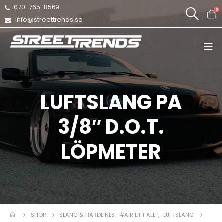
070-765-8569
0
info@streettrends.se
LUFTSLANG PA
3/8″ D.O.T.
LÖPMETER
SHOP
SLANG & HARDLINES
,
#AIR LIFT ALLT
,
LUFTSLANG