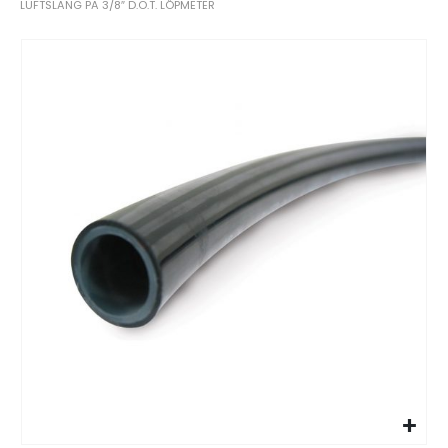
LUFTSLANG PA 3/8″ D.O.T. LÖPMETER