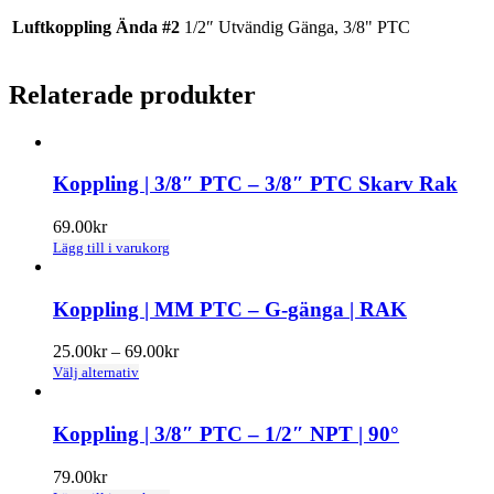
Luftkoppling Ända #2
1/2″ Utvändig Gänga, 3/8" PTC
Relaterade produkter
Koppling | 3/8″ PTC – 3/8″ PTC Skarv Rak
69.00
kr
Lägg till i varukorg
Koppling | MM PTC – G-gänga | RAK
Prisintervall:
25.00
kr
–
69.00
kr
Den
25.00kr
Välj alternativ
här
till
produkten
69.00kr
har
Koppling | 3/8″ PTC – 1/2″ NPT | 90°
flera
varianter.
79.00
kr
De