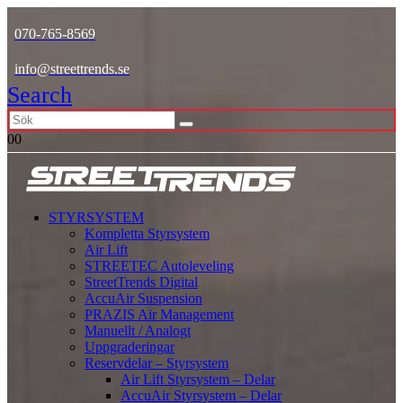
070-765-8569
info@streettrends.se
Search
0
0
STYRSYSTEM
Kompletta Styrsystem
Air Lift
STREETEC Autoleveling
StreetTrends Digital
AccuAir Suspension
PRAZIS Air Management
Manuellt / Analogt
Uppgraderingar
Reservdelar – Styrsystem
Air Lift Styrsystem – Delar
AccuAir Styrsystem – Delar