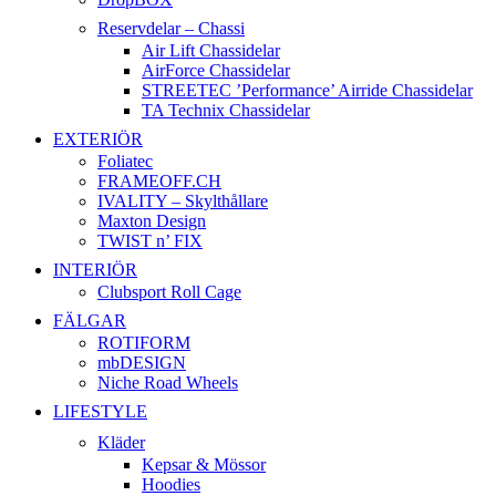
Reservdelar – Chassi
Air Lift Chassidelar
AirForce Chassidelar
STREETEC ’Performance’ Airride Chassidelar
TA Technix Chassidelar
EXTERIÖR
Foliatec
FRAMEOFF.CH
IVALITY – Skylthållare
Maxton Design
TWIST n’ FIX
INTERIÖR
Clubsport Roll Cage
FÄLGAR
ROTIFORM
mbDESIGN
Niche Road Wheels
LIFESTYLE
Kläder
Kepsar & Mössor
Hoodies