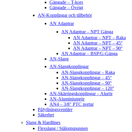
Gängade – T-kors
Gängade – Övrigt
AN-Kopplingar och tillbehör
AN Adaptrar
AN Adaptrar – NPT Gänga
AN Adaptrar – NPT – Raka
AN Adaptrar – NPT – 45°
AN Adaptrar – NPT – 90°
AN Adaptrar – BSP/G-Gänga
AN-Slang
AN-Slangkopplingar
AN-Slangkopplingar – Raka
AN-Slangkopplingar – 45°
AN-Slangkopplingar – 90°
AN-Slangkopplingar – 120°
AN-Skärringskopplingar – Alurör
AN-Aluminiumrör
AN4 – 3/8″ PTC portar
Påfyllningsventiler
Säkerhet
Slang & Hardlines
Flexslang / Stålomspunnen