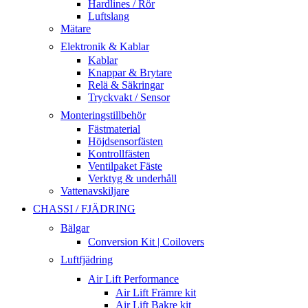
Hardlines / Rör
Luftslang
Mätare
Elektronik & Kablar
Kablar
Knappar & Brytare
Relä & Säkringar
Tryckvakt / Sensor
Monteringstillbehör
Fästmaterial
Höjdsensorfästen
Kontrollfästen
Ventilpaket Fäste
Verktyg & underhåll
Vattenavskiljare
CHASSI / FJÄDRING
Bälgar
Conversion Kit | Coilovers
Luftfjädring
Air Lift Performance
Air Lift Främre kit
Air Lift Bakre kit