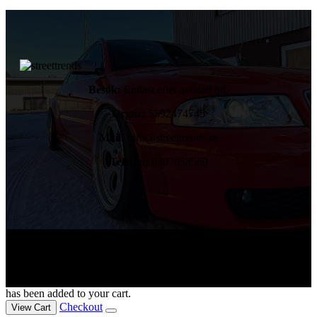
Besök:
Endast efter avtalad tid.
Orgnr:
5592474745
Mail:
info@streettrends.se
Telefon:
0707658569
Copyright © 2024. All rights reserved.
has been added to your cart.
Checkout
View Cart