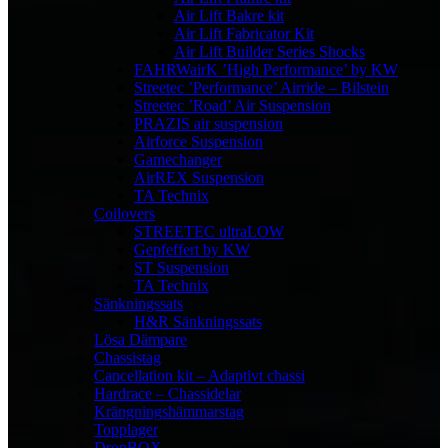
Air Lift Bakre kit
Air Lift Fabricator Kit
Air Lift Builder Series Shocks
FAHRWairK ’High Performance’ by KW
Streetec ’Performance’ Airride – Bilstein
Streetec ’Road’ Air Suspension
PRAZIS air suspension
Airforce Suspension
Gamechanger
AirREX Suspension
TA Technix
Coilovers
STREETEC ultraLOW
Gepfeffert by KW
ST Suspension
TA Technix
Sänkningssats
H&R Sänkningssats
Lösa Dämpare
Chassistag
Cancellation kit – Adaptivt chassi
Hardrace – Chassidelar
Krängningshämmarstag
Topplager
DropBOX