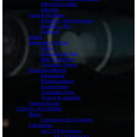
Påfyllningsventiler
Säkerhet
Slang & Hardlines
Flexslang / Stålomspunnen
Hardlines / Rör
Luftslang
Mätare
Elektronik & Kablar
Kablar
Knappar & Brytare
Relä & Säkringar
Tryckvakt / Sensor
Monteringstillbehör
Fästmaterial
Höjdsensorfästen
Kontrollfästen
Ventilpaket Fäste
Verktyg & underhåll
Vattenavskiljare
CHASSI / FJÄDRING
Bälgar
Conversion Kit | Coilovers
Luftfjädring
Air Lift Performance
Air Lift Främre kit