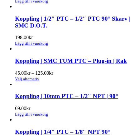
Lägg till i varukorg
olika
alternativen
kan
Koppling | 1/2″ PTC – 1/2″ PTC 90° Skarv |
väljas
SMC D.O.T.
på
produktsidan
198.00
kr
Lägg till i varukorg
Koppling | SMC TUM PTC – Plug-in | Rak
Prisintervall:
45.00
kr
–
125.00
kr
Den
45.00kr
Välj alternativ
här
till
produkten
125.00kr
har
Koppling | 10mm PTC – 1/2″ NPT | 90°
flera
varianter.
69.00
kr
De
Lägg till i varukorg
olika
alternativen
kan
Koppling | 1/4″ PTC – 1/8″ NPT 90°
väljas