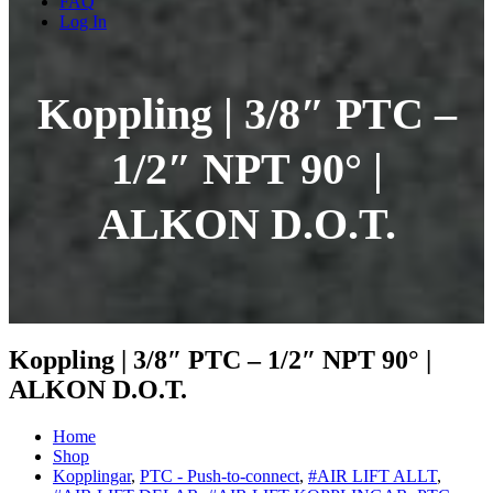
FAQ
Log In
Koppling | 3/8″ PTC –
1/2″ NPT 90° |
ALKON D.O.T.
Koppling | 3/8″ PTC – 1/2″ NPT 90° |
ALKON D.O.T.
Home
Shop
Kopplingar
,
PTC - Push-to-connect
,
#AIR LIFT ALLT
,