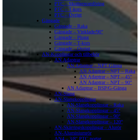
PTC – Skottgenomföring
PTC – T-kors
PTC – Övrigt
Gängade
Gängade – Raka
Gängade – Vinklade/90°
Gängade – Plugg
Gängade – T-kors
Gängade – Övrigt
AN-Kopplingar och tillbehör
AN Adaptrar
AN Adaptrar – NPT Gänga
AN Adaptrar – NPT – Raka
AN Adaptrar – NPT – 45°
AN Adaptrar – NPT – 90°
AN Adaptrar – BSP/G-Gänga
AN-Slang
AN-Slangkopplingar
AN-Slangkopplingar – Raka
AN-Slangkopplingar – 45°
AN-Slangkopplingar – 90°
AN-Slangkopplingar – 120°
AN-Skärringskopplingar – Alurör
AN-Aluminiumrör
AN4 – 3/8″ PTC portar