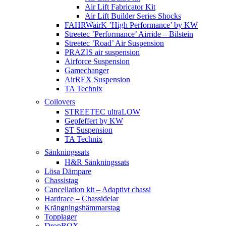
Air Lift Fabricator Kit
Air Lift Builder Series Shocks
FAHRWairK ’High Performance’ by KW
Streetec ’Performance’ Airride – Bilstein
Streetec ’Road’ Air Suspension
PRAZIS air suspension
Airforce Suspension
Gamechanger
AirREX Suspension
TA Technix
Coilovers
STREETEC ultraLOW
Gepfeffert by KW
ST Suspension
TA Technix
Sänkningssats
H&R Sänkningssats
Lösa Dämpare
Chassistag
Cancellation kit – Adaptivt chassi
Hardrace – Chassidelar
Krängningshämmarstag
Topplager
DropBOX