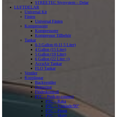
STREETEC Styrsystem – Delar
LUFTDELAR
Universal Kit
Fästen
Universal Fästen
Kompressorer
Kompressorer
Kompressor Tillbehör
Tankar
0-3 Gallon (0-11,5 Liter)
4 Gallon (15 Liter)
5 Gallon (19 Liter)
6 Gallon (22 Liter <)
AccuAir Tankar
FLO Tankar
Ventiler
Kopplingar
Backventiler
Dränering
Flödeskontroll
PTC – Push-to-connect
PTC – Raka
PTC – Vinklade/90°
PTC – Plugg
PTC – Skarv