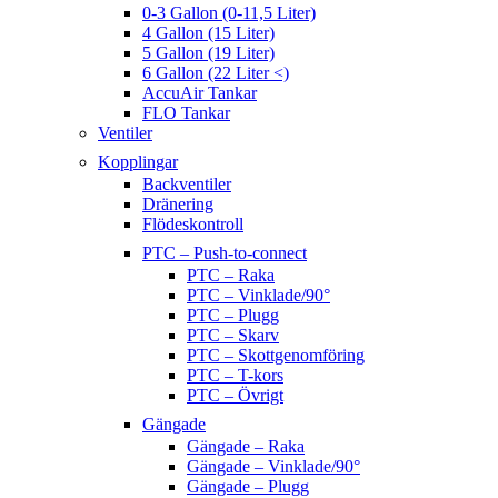
0-3 Gallon (0-11,5 Liter)
4 Gallon (15 Liter)
5 Gallon (19 Liter)
6 Gallon (22 Liter <)
AccuAir Tankar
FLO Tankar
Ventiler
Kopplingar
Backventiler
Dränering
Flödeskontroll
PTC – Push-to-connect
PTC – Raka
PTC – Vinklade/90°
PTC – Plugg
PTC – Skarv
PTC – Skottgenomföring
PTC – T-kors
PTC – Övrigt
Gängade
Gängade – Raka
Gängade – Vinklade/90°
Gängade – Plugg