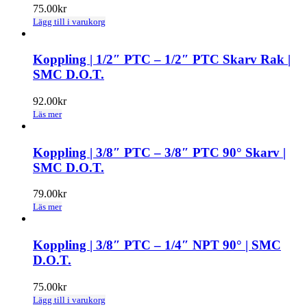
på
75.00
kr
produktsidan
Lägg till i varukorg
Koppling | 1/2″ PTC – 1/2″ PTC Skarv Rak |
SMC D.O.T.
92.00
kr
Läs mer
Koppling | 3/8″ PTC – 3/8″ PTC 90° Skarv |
SMC D.O.T.
79.00
kr
Läs mer
Koppling | 3/8″ PTC – 1/4″ NPT 90° | SMC
D.O.T.
75.00
kr
Lägg till i varukorg