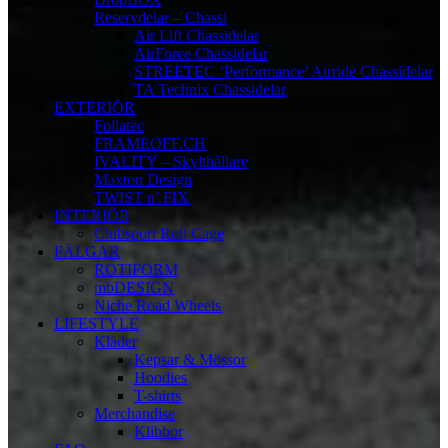
Reservdelar – Chassi
Air Lift Chassidelar
AirForce Chassidelar
STREETEC ’Performance’ Airride Chassidelar
TA Technix Chassidelar
EXTERIÖR
Foliatec
FRAMEOFF.CH
IVALITY – Skylthållare
Maxton Design
TWIST n’ FIX
INTERIÖR
Clubsport Roll Cage
FÄLGAR
ROTIFORM
mbDESIGN
Niche Road Wheels
LIFESTYLE
Kläder
Kepsar & Mössor
Hoodies
T-shirts
Merchandise
Klibbor