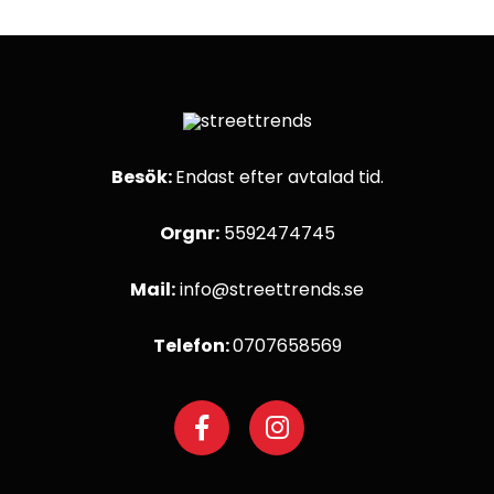
Besök:
Endast efter avtalad tid.
Orgnr:
5592474745
Mail:
info@streettrends.se
Telefon:
0707658569