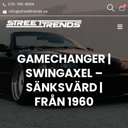
070-765-8569
0
info@streettrends.se
GAMECHANGER |
SWINGAXEL –
SÄNKSVÄRD |
FRÅN 1960