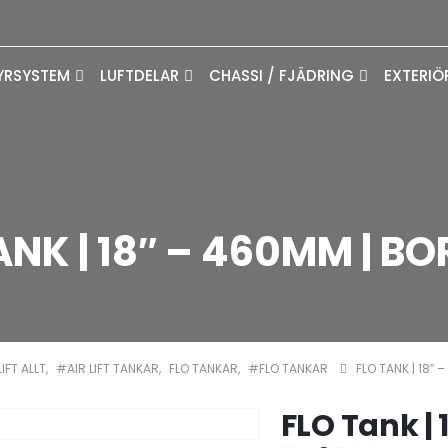
YRSYSTEM
LUFTDELAR
CHASSI / FJÄDRING
EXTERIÖ
ANK | 18″ – 460MM | B
IFT ALLT
,
#AIR LIFT TANKAR
,
FLO TANKAR
,
#FLO TANKAR
FLO TANK | 18″
FLO Tank |