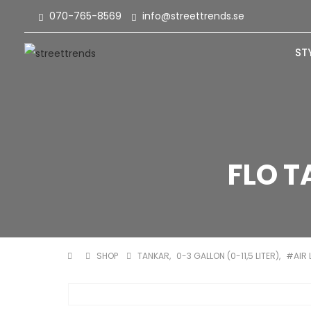
070-765-8569
info@streettrends.se
ST
FLO T
SHOP
TANKAR
,
0-3 GALLON (0-11,5 LITER)
,
#AIR L