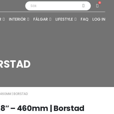
0
R
INTERIÖR
FÄLGAR
LIFESTYLE
FAQ
LOG IN
ORSTAD
 – 460MM | BORSTAD
 18″ – 460mm | Borstad