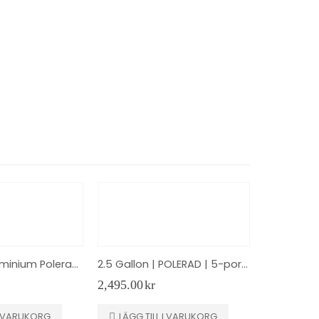
3 Gallon | Aluminium Polerad | 5-portar
2.5 Gallon | POLERAD | 5-portar | Air Lift 12958
2,495.00
kr
 I VARUKORG
LÄGG TILL I VARUKORG