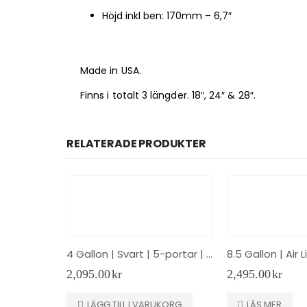
Höjd inkl ben: 170mm – 6,7″
Made in USA.
Finns i totalt 3 längder. 18″, 24″ & 28″.
RELATERADE PRODUKTER
4 Gallon | Svart | 5-portar | Streetec Tank2 EVO
2,095.00
kr
2,495.00
kr
LÄGG TILL I VARUKORG
LÄS MER