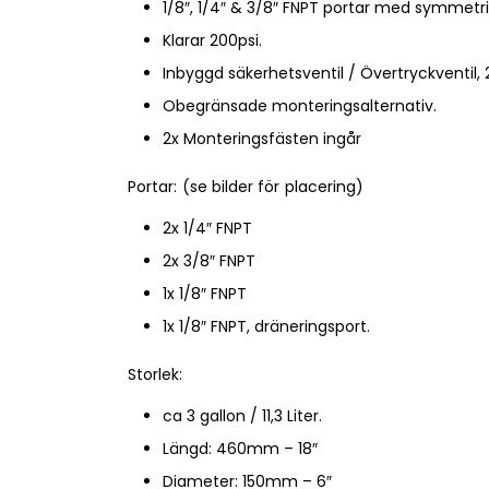
1/8″, 1/4″ & 3/8″ FNPT portar med symmetri
Klarar 200psi.
Inbyggd säkerhetsventil / Övertryckventil, 
Obegränsade monteringsalternativ.
2x Monteringsfästen ingår
Portar: (se bilder för placering)
2x 1/4″ FNPT
2x 3/8″ FNPT
1x 1/8″ FNPT
1x 1/8″ FNPT, dräneringsport.
Storlek:
ca 3 gallon / 11,3 Liter.
Längd: 460mm – 18″
Diameter: 150mm – 6″