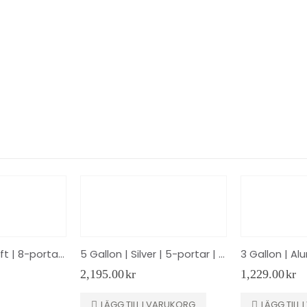
8.5 Gallon | Air Lift | 8-portar | Svart
5 Gallon | Silver | 5-portar | Streetec Tankbomb2
2,195.00
kr
1,229.00
kr
LÄGG TILL I VARUKORG
LÄGG TILL