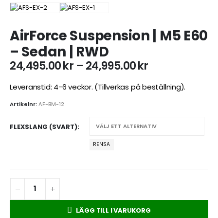
AirForce Suspension | M5 E60
– Sedan | RWD
Prisintervall:
24,495.00
kr
–
24,995.00
kr
24,495.00kr
till
Leveranstid: 4-6 veckor. (Tillverkas på beställning).
24,995.00kr
Artikelnr:
AF-BM-12
FLEXSLANG (SVART)
RENSA
LÄGG TILL I VARUKORG