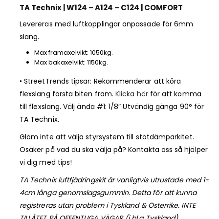
TA Technix | W124 – A124 – C124 | COMFORT
Levereras med luftkopplingar anpassade för 6mm
slang.
Max framaxelvikt: 1050kg.
Max bakaxelvikt: 1150kg.
• StreetTrends tipsar: Rekommenderar att köra
flexslang första biten fram.
Klicka här
för att komma
till flexslang. Välj ända #1: 1/8″ Utvändig gänga 90° för
TA Technix.
Glöm inte att välja styrsystem till stötdämparkitet.
Osäker på vad du ska välja på? Kontakta oss så hjälper
vi dig med tips!
TA Technix luftfjädringskit är vanligtvis utrustade med 1-
4cm långa genomslagsgummin. Detta för att kunna
registreras utan problem i Tyskland & Österrike. INTE
TILLÅTET PÅ OFFENTLIGA VÄGAR (i bl.a Tyskland).