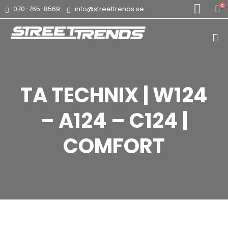
0
070-765-8569
info@streettrends.se
TA TECHNIX | W124
– A124 – C124 |
COMFORT