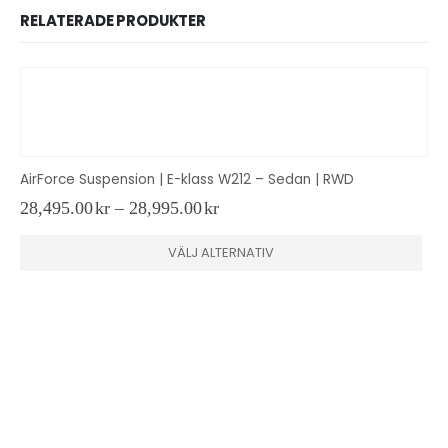
RELATERADE PRODUKTER
AirForce Suspension | E-klass W212 – Sedan | RWD
Prisintervall:
28,495.00
kr
–
28,995.00
kr
28,495.00kr
Den här produkten har flera varianter. De olika alternativen kan väljas på produktsidan
D
till
VÄLJ ALTERNATIV
28,995.00kr