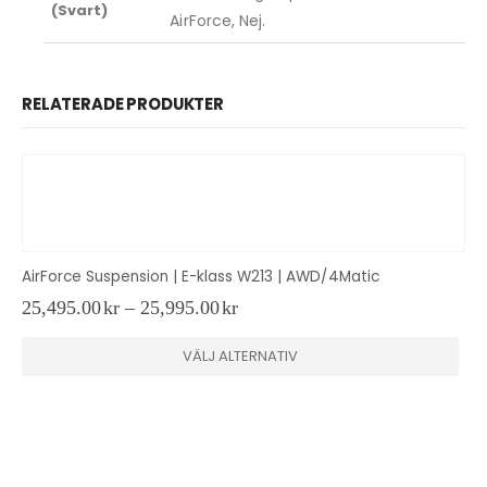
(Svart)
AirForce, Nej.
RELATERADE PRODUKTER
AirForce Suspension | E-klass W213 | AWD/4Matic
Prisintervall:
25,495.00
kr
–
25,995.00
kr
25,495.00kr
Den här produkten har flera varianter. De olika alternativen kan väljas på produktsidan
till
VÄLJ ALTERNATIV
25,995.00kr