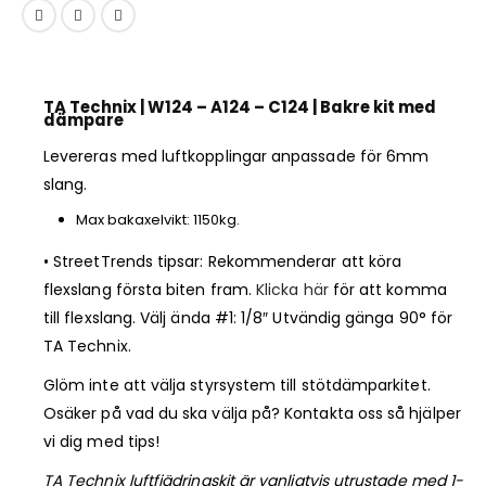
TA Technix | W124 – A124 – C124 | Bakre kit med
dämpare
Levereras med luftkopplingar anpassade för 6mm
slang.
Max bakaxelvikt: 1150kg.
• StreetTrends tipsar: Rekommenderar att köra
flexslang första biten fram.
Klicka här
för att komma
till flexslang. Välj ända #1: 1/8″ Utvändig gänga 90° för
TA Technix.
Glöm inte att välja styrsystem till stötdämparkitet.
Osäker på vad du ska välja på? Kontakta oss så hjälper
vi dig med tips!
TA Technix luftfjädringskit är vanligtvis utrustade med 1-