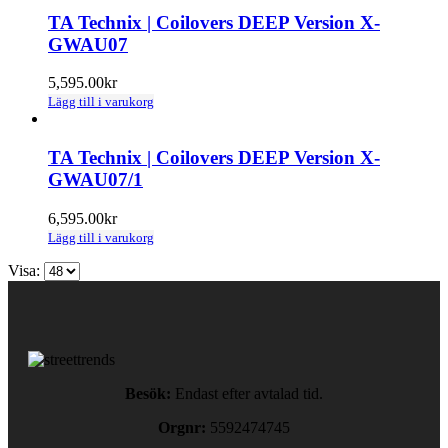
TA Technix | Coilovers DEEP Version X-
GWAU07
5,595.00
kr
Lägg till i varukorg
TA Technix | Coilovers DEEP Version X-
GWAU07/1
6,595.00
kr
Lägg till i varukorg
Visa:
Besök:
Endast efter avtalad tid.
Orgnr:
5592474745