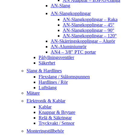
AN Adaptrar – BSP/G-Gänga
AN-Slang
AN-Slangkopplingar
AN-Slangkopplingar – Raka
AN-Slangkopplingar – 45°
AN-Slangkopplingar – 90°
AN-Slangkopplingar – 120°
AN-Skärringskopplingar – Alurör
AN-Aluminiumrör
AN4 – 3/8″ PTC portar
Påfyllningsventiler
Säkerhet
Slang & Hardlines
Flexslang / Stålomspunnen
Hardlines / Rör
Luftslang
Mätare
Elektronik & Kablar
Kablar
Knappar & Brytare
Relä & Säkringar
Tryckvakt / Sensor
Monteringstillbehör