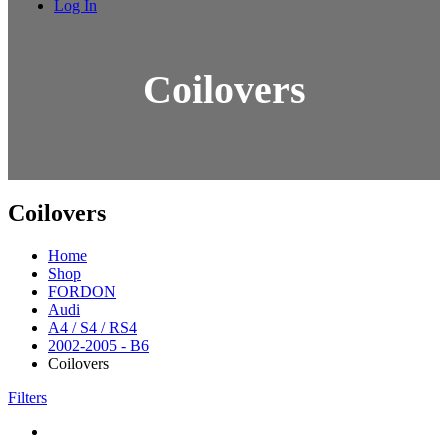
Log In
Coilovers
Coilovers
Home
Shop
FORDON
Audi
A4 / S4 / RS4
2002-2005 - B6
Coilovers
Filters