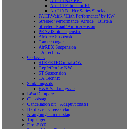
Air Lift Bakre kit
Air Lift Fabricator Kit
Air Lift Builder Series Shocks
FAHRWairK ’High Performance’ by KW
Streetec ’Performance’ Airride – Bilstein
Streetec ’Road’ Air Suspension
PRAZIS air suspension
Airforce Suspension
Gamechanger
AirREX Suspension
TA Technix
Coilovers
STREETEC ultraLOW
Gepfeffert by KW
ST Suspension
TA Technix
Sänkningssats
H&R Sänkningssats
Lösa Dämpare
Chassistag
Cancellation kit – Adaptivt chassi
Hardrace – Chassidelar
Krängningshämmarstag
Topplager
DropBOX