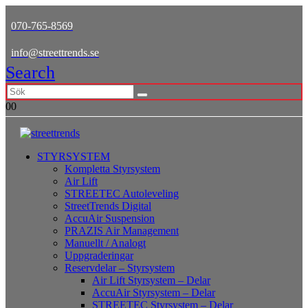
070-765-8569
info@streettrends.se
Search
0
0
STYRSYSTEM
Kompletta Styrsystem
Air Lift
STREETEC Autoleveling
StreetTrends Digital
AccuAir Suspension
PRAZIS Air Management
Manuellt / Analogt
Uppgraderingar
Reservdelar – Styrsystem
Air Lift Styrsystem – Delar
AccuAir Styrsystem – Delar
STREETEC Styrsystem – Delar