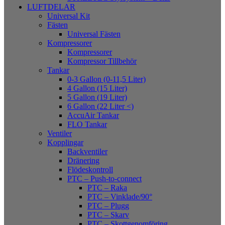
LUFTDELAR
Universal Kit
Fästen
Universal Fästen
Kompressorer
Kompressorer
Kompressor Tillbehör
Tankar
0-3 Gallon (0-11,5 Liter)
4 Gallon (15 Liter)
5 Gallon (19 Liter)
6 Gallon (22 Liter <)
AccuAir Tankar
FLO Tankar
Ventiler
Kopplingar
Backventiler
Dränering
Flödeskontroll
PTC – Push-to-connect
PTC – Raka
PTC – Vinklade/90°
PTC – Plugg
PTC – Skarv
PTC – Skottgenomföring