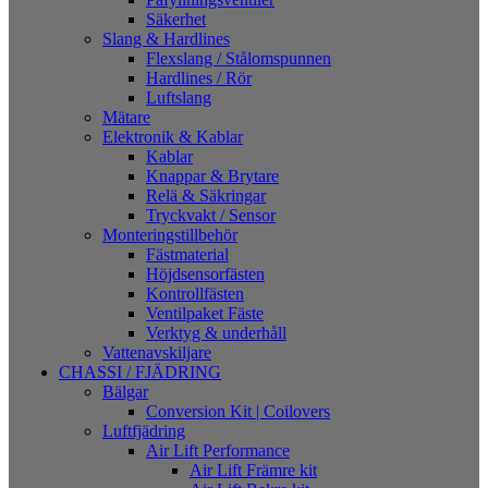
Säkerhet
Slang & Hardlines
Flexslang / Stålomspunnen
Hardlines / Rör
Luftslang
Mätare
Elektronik & Kablar
Kablar
Knappar & Brytare
Relä & Säkringar
Tryckvakt / Sensor
Monteringstillbehör
Fästmaterial
Höjdsensorfästen
Kontrollfästen
Ventilpaket Fäste
Verktyg & underhåll
Vattenavskiljare
CHASSI / FJÄDRING
Bälgar
Conversion Kit | Coilovers
Luftfjädring
Air Lift Performance
Air Lift Främre kit