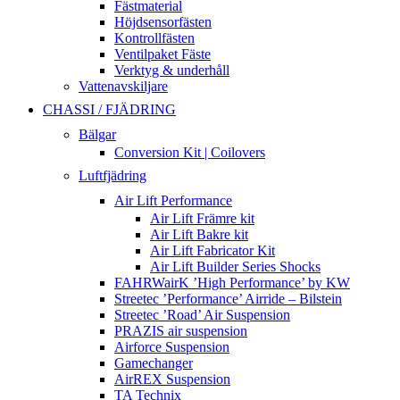
Fästmaterial
Höjdsensorfästen
Kontrollfästen
Ventilpaket Fäste
Verktyg & underhåll
Vattenavskiljare
CHASSI / FJÄDRING
Bälgar
Conversion Kit | Coilovers
Luftfjädring
Air Lift Performance
Air Lift Främre kit
Air Lift Bakre kit
Air Lift Fabricator Kit
Air Lift Builder Series Shocks
FAHRWairK ’High Performance’ by KW
Streetec ’Performance’ Airride – Bilstein
Streetec ’Road’ Air Suspension
PRAZIS air suspension
Airforce Suspension
Gamechanger
AirREX Suspension
TA Technix