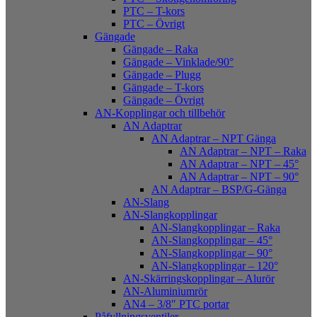
PTC – T-kors
PTC – Övrigt
Gängade
Gängade – Raka
Gängade – Vinklade/90°
Gängade – Plugg
Gängade – T-kors
Gängade – Övrigt
AN-Kopplingar och tillbehör
AN Adaptrar
AN Adaptrar – NPT Gänga
AN Adaptrar – NPT – Raka
AN Adaptrar – NPT – 45°
AN Adaptrar – NPT – 90°
AN Adaptrar – BSP/G-Gänga
AN-Slang
AN-Slangkopplingar
AN-Slangkopplingar – Raka
AN-Slangkopplingar – 45°
AN-Slangkopplingar – 90°
AN-Slangkopplingar – 120°
AN-Skärringskopplingar – Alurör
AN-Aluminiumrör
AN4 – 3/8″ PTC portar
Påfyllningsventiler