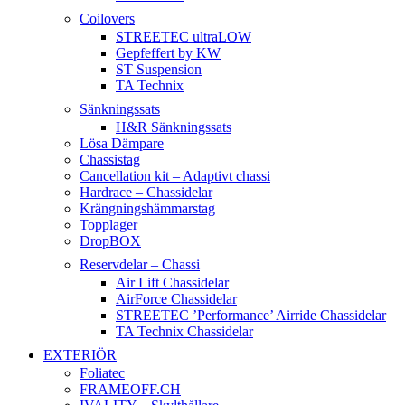
Coilovers
STREETEC ultraLOW
Gepfeffert by KW
ST Suspension
TA Technix
Sänkningssats
H&R Sänkningssats
Lösa Dämpare
Chassistag
Cancellation kit – Adaptivt chassi
Hardrace – Chassidelar
Krängningshämmarstag
Topplager
DropBOX
Reservdelar – Chassi
Air Lift Chassidelar
AirForce Chassidelar
STREETEC ’Performance’ Airride Chassidelar
TA Technix Chassidelar
EXTERIÖR
Foliatec
FRAMEOFF.CH