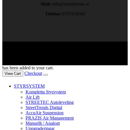
Mail:
info@streettrends.se
Telefon:
0707658569
Copyright © 2024. All rights reserved.
has been added to your cart.
Checkout
View Cart
STYRSYSTEM
Kompletta Styrsystem
Air Lift
STREETEC Autoleveling
StreetTrends Digital
AccuAir Suspension
PRAZIS Air Management
Manuellt / Analogt
Uppgraderingar