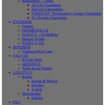
Reservdelar – Chassi
Air Lift Chassidelar
AirForce Chassidelar
STREETEC ’Performance’ Airride Chassidelar
TA Technix Chassidelar
EXTERIÖR
Foliatec
FRAMEOFF.CH
IVALITY – Skylthållare
Maxton Design
TWIST n’ FIX
INTERIÖR
Clubsport Roll Cage
FÄLGAR
ROTIFORM
mbDESIGN
Niche Road Wheels
LIFESTYLE
Kläder
Kepsar & Mössor
Hoodies
T-shirts
Merchandise
Klibbor
FAQ