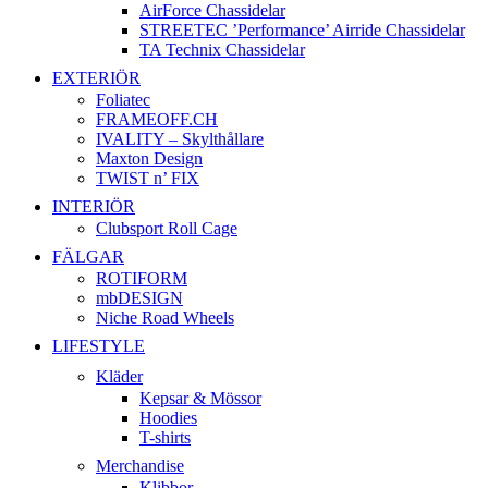
AirForce Chassidelar
STREETEC ’Performance’ Airride Chassidelar
TA Technix Chassidelar
EXTERIÖR
Foliatec
FRAMEOFF.CH
IVALITY – Skylthållare
Maxton Design
TWIST n’ FIX
INTERIÖR
Clubsport Roll Cage
FÄLGAR
ROTIFORM
mbDESIGN
Niche Road Wheels
LIFESTYLE
Kläder
Kepsar & Mössor
Hoodies
T-shirts
Merchandise
Klibbor