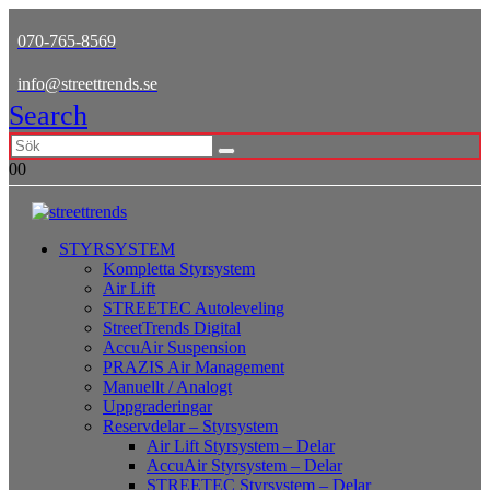
070-765-8569
info@streettrends.se
Search
0
0
STYRSYSTEM
Kompletta Styrsystem
Air Lift
STREETEC Autoleveling
StreetTrends Digital
AccuAir Suspension
PRAZIS Air Management
Manuellt / Analogt
Uppgraderingar
Reservdelar – Styrsystem
Air Lift Styrsystem – Delar
AccuAir Styrsystem – Delar
STREETEC Styrsystem – Delar