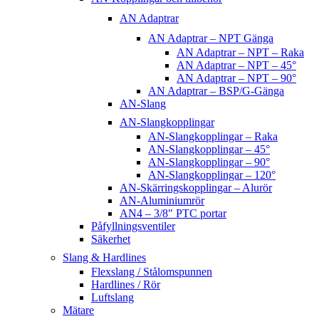
AN Adaptrar
AN Adaptrar – NPT Gänga
AN Adaptrar – NPT – Raka
AN Adaptrar – NPT – 45°
AN Adaptrar – NPT – 90°
AN Adaptrar – BSP/G-Gänga
AN-Slang
AN-Slangkopplingar
AN-Slangkopplingar – Raka
AN-Slangkopplingar – 45°
AN-Slangkopplingar – 90°
AN-Slangkopplingar – 120°
AN-Skärringskopplingar – Alurör
AN-Aluminiumrör
AN4 – 3/8″ PTC portar
Påfyllningsventiler
Säkerhet
Slang & Hardlines
Flexslang / Stålomspunnen
Hardlines / Rör
Luftslang
Mätare