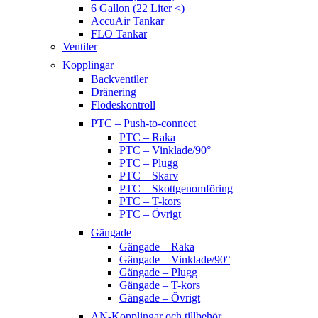
6 Gallon (22 Liter <)
AccuAir Tankar
FLO Tankar
Ventiler
Kopplingar
Backventiler
Dränering
Flödeskontroll
PTC – Push-to-connect
PTC – Raka
PTC – Vinklade/90°
PTC – Plugg
PTC – Skarv
PTC – Skottgenomföring
PTC – T-kors
PTC – Övrigt
Gängade
Gängade – Raka
Gängade – Vinklade/90°
Gängade – Plugg
Gängade – T-kors
Gängade – Övrigt
AN-Kopplingar och tillbehör