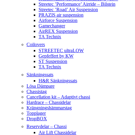
Streetec ’Performance’ Airride – Bilstein
Streetec ’Road’ Air Suspension
PRAZIS air suspension
Airforce Suspension
Gamechanger
AirREX Suspension
TA Technix
Coilovers
STREETEC ultraLOW
Gepfeffert by KW
ST Suspension
TA Technix
Sänkningssats
H&R Sänkningssats
Lösa Dämpare
Chassistag
Cancellation kit – Adaptivt chassi
Hardrace – Chassidelar
Krängningshämmarstag
Topplager
DropBOX
Reservdelar – Chassi
Air Lift Chassidelar