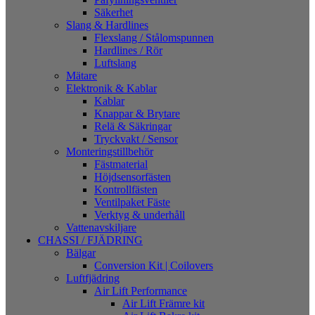
Säkerhet
Slang & Hardlines
Flexslang / Stålomspunnen
Hardlines / Rör
Luftslang
Mätare
Elektronik & Kablar
Kablar
Knappar & Brytare
Relä & Säkringar
Tryckvakt / Sensor
Monteringstillbehör
Fästmaterial
Höjdsensorfästen
Kontrollfästen
Ventilpaket Fäste
Verktyg & underhåll
Vattenavskiljare
CHASSI / FJÄDRING
Bälgar
Conversion Kit | Coilovers
Luftfjädring
Air Lift Performance
Air Lift Främre kit