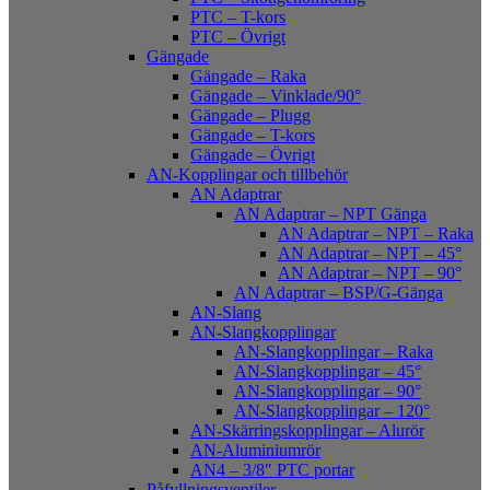
PTC – T-kors
PTC – Övrigt
Gängade
Gängade – Raka
Gängade – Vinklade/90°
Gängade – Plugg
Gängade – T-kors
Gängade – Övrigt
AN-Kopplingar och tillbehör
AN Adaptrar
AN Adaptrar – NPT Gänga
AN Adaptrar – NPT – Raka
AN Adaptrar – NPT – 45°
AN Adaptrar – NPT – 90°
AN Adaptrar – BSP/G-Gänga
AN-Slang
AN-Slangkopplingar
AN-Slangkopplingar – Raka
AN-Slangkopplingar – 45°
AN-Slangkopplingar – 90°
AN-Slangkopplingar – 120°
AN-Skärringskopplingar – Alurör
AN-Aluminiumrör
AN4 – 3/8″ PTC portar
Påfyllningsventiler