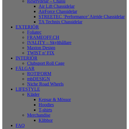
Reservdelar – Chassi
Air Lift Chassidelar
AirForce Chassidelar
STREETEC ’Performance’ Airride Chassidelar
TA Technix Chassidelar
EXTERIÖR
Foliatec
FRAMEOFF.CH
IVALITY – Skylthållare
Maxton Design
TWIST n’ FIX
INTERIÖR
Clubsport Roll Cage
FÄLGAR
ROTIFORM
mbDESIGN
Niche Road Wheels
LIFESTYLE
Kläder
Kepsar & Mössor
Hoodies
T-shirts
Merchandise
Klibbor
FAQ