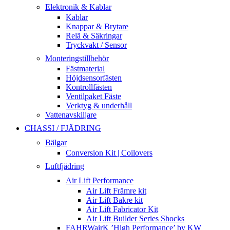
Elektronik & Kablar
Kablar
Knappar & Brytare
Relä & Säkringar
Tryckvakt / Sensor
Monteringstillbehör
Fästmaterial
Höjdsensorfästen
Kontrollfästen
Ventilpaket Fäste
Verktyg & underhåll
Vattenavskiljare
CHASSI / FJÄDRING
Bälgar
Conversion Kit | Coilovers
Luftfjädring
Air Lift Performance
Air Lift Främre kit
Air Lift Bakre kit
Air Lift Fabricator Kit
Air Lift Builder Series Shocks
FAHRWairK ’High Performance’ by KW