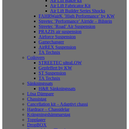
Air Lift Bakre kit
Air Lift Fabricator Kit
Air Lift Builder Series Shocks
FAHRWairK ’High Performance’ by KW
Streetec ’Performance’ Airride – Bilstein
Streetec ’Road’ Air Suspension
PRAZIS air suspension
Airforce Suspension
Gamechanger
AirREX Suspension
TA Technix
Coilovers
STREETEC ultraLOW
Gepfeffert by KW
ST Suspension
TA Technix
Sänkningssats
H&R Sänkningssats
Lösa Dämpare
Chassistag
Cancellation kit – Adaptivt chassi
Hardrace – Chassidelar
Krängningshämmarstag
Topplager
DropBOX