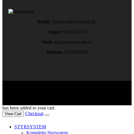
Besök:
Endast efter avtalad tid.
Orgnr:
5592474745
Mail:
info@streettrends.se
Telefon:
0707658569
Copyright © 2024. All rights reserved.
has been added to your cart.
Checkout
View Cart
STYRSYSTEM
Kompletta Styrsystem